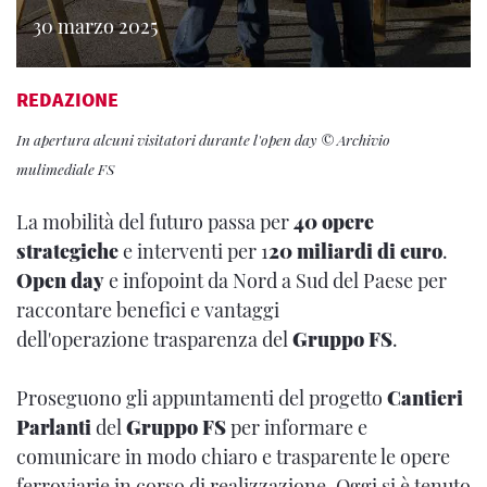
30 marzo 2025
REDAZIONE
In apertura alcuni visitatori durante l'open day © Archivio
mulimediale FS
La mobilità del futuro passa per
40 opere
strategiche
e interventi per 1
20 miliardi di euro
.
Open day
e infopoint da Nord a Sud del Paese per
raccontare benefici e vantaggi
dell'operazione trasparenza del
Gruppo FS
.
Proseguono gli appuntamenti del progetto
Cantieri
Parlanti
del
Gruppo FS
per informare e
comunicare in modo chiaro e trasparente le opere
ferroviarie in corso di realizzazione. Oggi si è tenuto