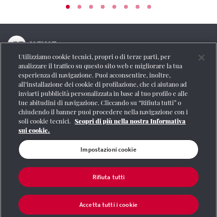
Utilizziamo cookie tecnici, propri o di terze parti, per
La testata online del Gruppo FS Italiane
analizzare il traffico su questo sito web e migliorare la tua
esperienza di navigazione. Puoi acconsentire, inoltre,
Social
all’installazione dei cookie di profilazione, che ci aiutano ad
inviarti pubblicità personalizzata in base al tuo profilo e alle
tue abitudini di navigazione. Cliccando su “Rifiuta tutti” o
chiudendo il banner puoi procedere nella navigazione con i
soli cookie tecnici.
Scopri di più nella nostra Informativa
Se vuoi contattarci o avere altre informazioni
sui cookie.
CONTATTI
Impostazioni cookie
Rifiuta tutti
Registrazione Tribunale di Roma n° 204/2009
|
Aut. SIAE 1312/I/1382-Lic.
Società Consortile Fonografici 577/08
|
© Gruppo FS Italiane 2020
|
Mappa del
sito
|
Termini e condizioni
|
Credits
|
Protezione dei dati personali
|
Partita
Accetta tutti i cookie
Iva 06359501001
|
Informativa cookie
|
Impostazioni cookie