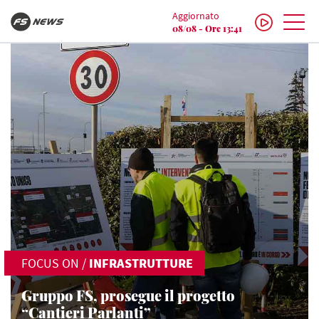
Aggiornato
08/08 - Ore 13:41
FOCUS ON
/
INFRASTRUTTURE
Gruppo FS, prosegue il progetto
“Cantieri Parlanti”