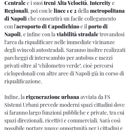
Centrale
e i suoi
treni
Alta Velocità
,
Intercity
e
Regionali
, poi con le
linee 1 e 2
della
metropolitana
di Napoli
che consentirà un facile collegamento
con l'
aeroporto di Capodichino
e il
porto di
Napoli
, e infine con la
viabilità stradale
trovandosi
l'area da riqualificare nelle immediate vicinanze
degli svincoli autostradali. Saranno inoltre realizzati
parcheggi di interscambio per autobus e mezzi
privati oltre al "chilometro verde", cioè percorsi
ciclopedonali con altre aree di Napoli già in corso di
riqualificazione.
Infine, la
rigenerazione urbana
avviata da FS
Sistemi Urbani prevede moderni spazi cittadini dove
si faranno largo funzioni pubbliche e private, tra cui
spazi direzionali, ricettivi e commerciali. Sarà così
possibile portare nuove opportunità per i cittadini e