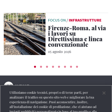
FOCUS ON
/
INFRASTRUTTURE
Firenze-Roma, al via
i lavori su
Direttissima e linea
convenzionale
05 agosto 2026
Utilizziamo cookie tecnici, propri o di terze parti, per
La testata online del Gruppo FS Italiane
analizzare il traffico su questo sito web e migliorare la tua
esperienza di navigazione. Puoi acconsentire, inoltre,
Social
all’installazione dei cookie di profilazione, che ci aiutano ad
inviarti pubblicità personalizzata in base al tuo profilo e alle