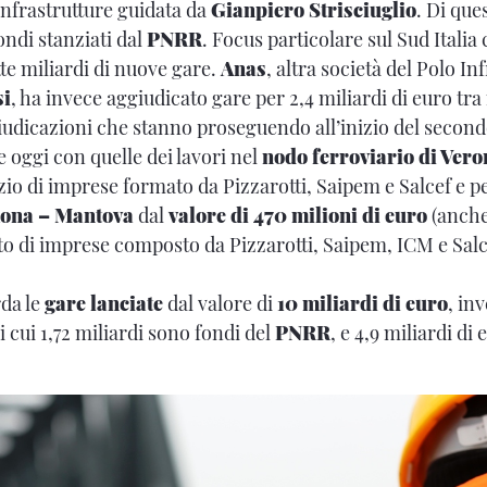
Infrastrutture guidata da
Gianpiero Strisciuglio
. Di ques
ndi stanziati dal
PNRR
. Focus particolare sul Sud Italia 
te miliardi di nuove gare.
Anas
, altra società del Polo In
si
, ha invece aggiudicato gare per 2,4 miliardi di euro t
udicazioni che stanno proseguendo all’inizio del secon
oggi con quelle dei lavori nel
nodo ferroviario di Vero
io di imprese formato da Pizzarotti, Saipem e Salcef e p
ona – Mantova
dal
valore di 470 milioni di euro
(anche
 di imprese composto da Pizzarotti, Saipem, ICM e Salc
da le
gare lanciate
dal valore di
10 miliardi di euro
, inv
 cui 1,72 miliardi sono fondi del
PNRR
, e 4,9 miliardi d