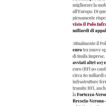
migliorare la mobil
all’Europa. Di que
pienamente risp
visto il Polo Inf
miliardi di appal
Attualmente il Po
euro
tra nuove op
di 8mila imprese. 
avviati altri 107
euro (RFI 90 cantie
circa 80 miliardi 
infrastrutture fer
tramite RFI, anch
la
Fortezza-Vero
Brescia-Verona