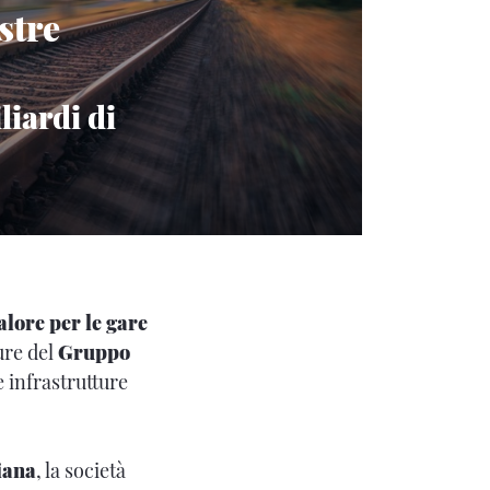
stre
liardi di
alore per le gare
ure del
Gruppo
 infrastrutture
iana
, la società