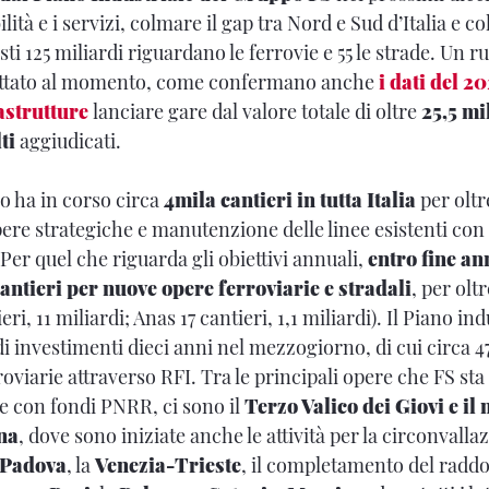
ità e i servizi, colmare il gap tra Nord e Sud d’Italia e co
sti 125 miliardi riguardano le ferrovie e 55 le strade. Un r
ettato al momento, come confermano anche
i dati del 2
rastrutture
lanciare gare dal valore totale di oltre
25,5 mi
ti
aggiudicati.
lo ha in corso circa
4mila cantieri in tutta Italia
per olt
ere strategiche e manutenzione delle linee esistenti con
Per quel che riguarda gli obiettivi annuali,
entro fine a
 cantieri per nuove opere ferroviarie e stradali
, per oltr
ri, 11 miliardi; Anas 17 cantieri, 1,1 miliardi). Il Piano in
di investimenti dieci anni nel mezzogiorno, di cui circa 47
roviarie attraverso RFI. Tra le principali opere che FS st
e con fondi PNRR, ci sono il
Terzo Valico dei Giovi e il
na
, dove sono iniziate anche le attività per la circonvalla
-Padova
, la
Venezia-Trieste
, il completamento del raddop