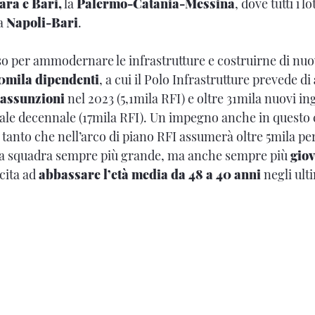
ra e Bari,
la
Palermo-Catania-Messina
, dove tutti i lo
ea
Napoli-Bari
.
 per ammodernare le infrastrutture e costruirne di nuov
0mila dipendenti
, a cui il Polo Infrastrutture prevede di
 assunzioni
nel 2023 (5,1mila RFI) e oltre 31mila nuovi in
iale decennale (17mila RFI). Un impegno anche in questo
, tanto che nell’arco di piano RFI assumerà oltre 5mila pe
 squadra sempre più grande, ma anche sempre più
gio
cita ad
abbassare l’età media da 48 a 40 anni
negli ulti