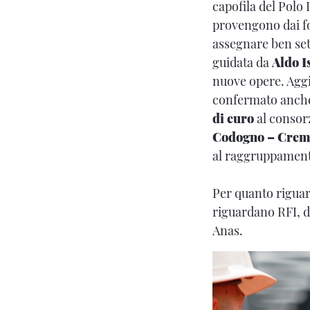
capofila del Polo 
provengono dai fo
assegnare ben set
guidata da
Aldo I
nuove opere. Aggi
confermato anche 
di euro
al consorz
Codogno – Crem
al raggruppamento
Per quanto riguar
riguardano RFI, di
Anas.