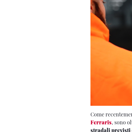
Come recentemen
Ferraris
, sono o
stradali previst