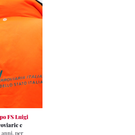
po FS Luigi
roviarie e
 anni, per