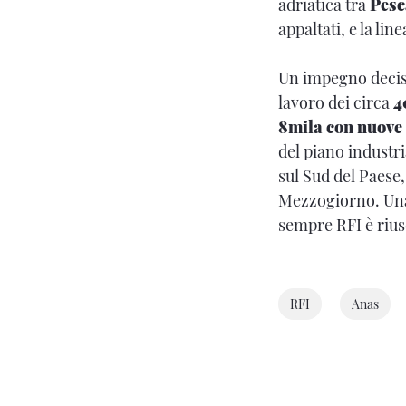
adriatica tra
Pesca
appaltati, e la lin
Un impegno deciso
lavoro dei circa
4
8mila con nuove
del piano industr
sul Sud del Paese
Mezzogiorno. Una
sempre RFI è rius
RFI
Anas