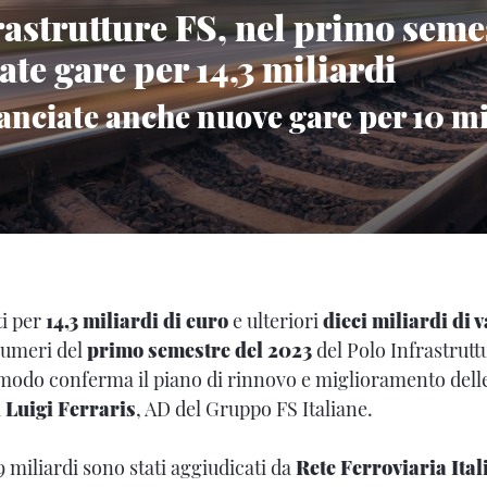
rastrutture FS, nel primo seme
ate gare per 14,3 miliardi
anciate anche nuove gare per 10 mi
i per
14,3 miliardi di euro
e ulteriori
dieci miliardi di v
numeri del
primo semestre del 2023
del Polo Infrastrutt
modo conferma il piano di rinnovo e miglioramento delle
a
Luigi Ferraris
, AD del Gruppo FS Italiane.
,9 miliardi sono stati aggiudicati da
Rete Ferroviaria Ital