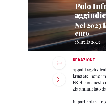
Polo Inf
aggiudic
Nel 2023 l
euro
18 luglio 2023
REDAZIONE
Appalti aggiudicat
lanciate
. Sono i 
FS
che in questo 
già annunciato d
In particolare, 11