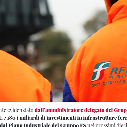
te evidenziato
dall’amministratore delegato del Grup
ltre
180 i miliardi di investimenti in infrastrutture fer
i dal Piano Industriale del Gruppo FS
nei prossimi dieci