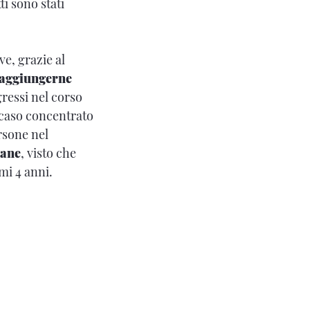
tti sono stati
e, grazie al
aggiungerne
gressi nel corso
 caso concentrato
rsone nel
vane
, visto che
mi 4 anni.