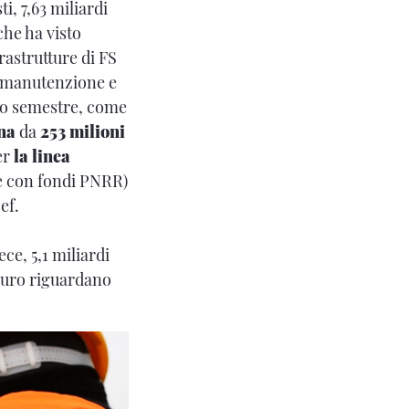
ti, 7,63 miliardi
che ha visto
frastrutture di FS
ra manutenzione e
do semestre, come
na
da
253 milioni
er
la linea
 con fondi PNRR)
ef.
ece, 5,1 miliardi
i euro riguardano