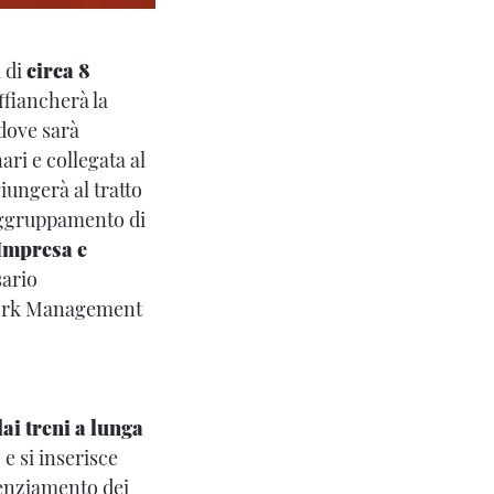
a di
circa 8
ffiancherà la
 dove sarà
nari e collegata al
iungerà al tratto
raggruppamento di
Impresa e
sario
twork Management
dai treni a lunga
 e si inserisce
otenziamento dei