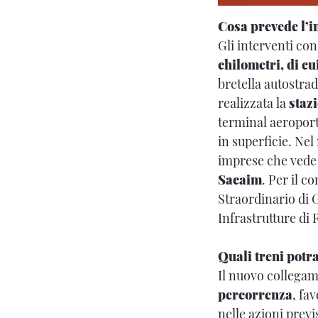
Cosa prevede l’i
Gli interventi con
chilometri, di cui
bretella autostrad
realizzata
la
stazi
terminal aeroportu
in superficie. Ne
imprese che vede
Sacaim
. Per il 
Straordinario di
Infrastrutture di 
Quali treni potr
Il nuovo collegam
percorrenza
, fa
nelle azioni previ