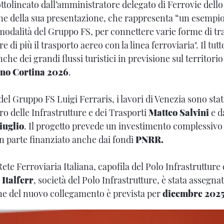
ttolineato dall’amministratore delegato di Ferrovie dello
e della sua presentazione, che rappresenta “un esempio
imodalità del Gruppo FS, per connettere varie forme di t
 di più il trasporto aereo con la linea ferroviaria". Il tutt
he dei grandi flussi turistici in previsione sul territorio
ano Cortina 2026
.
del Gruppo FS Luigi Ferraris, i lavori di Venezia sono stat
stro delle Infrastrutture e dei Trasporti
Matteo Salvini
e d
iuglio
. Il progetto prevede un investimento complessivo 
in parte finanziato anche dai fondi
PNRR.
ete Ferroviaria Italiana, capofila del Polo Infrastruttur
a
Italferr
, società del Polo Infrastrutture, è stata assegnat
ione del nuovo collegamento è prevista per
dicembre 202