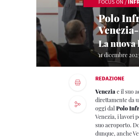
FOCUS ON
/
INF
Polo Infr
Venezia-
La nuova 
11 dicembre 202
REDAZIONE
Venezia
e il suo 
direttamente da 
oggi dal
Polo Inf
Venezia, i lavori 
suo aeroporto. 
dunque, anche Ven