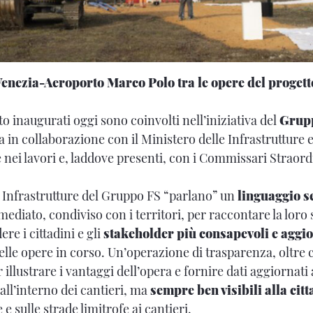
Venezia-Aeroporto Marco Polo tra le opere del progett
tto inaugurati oggi sono coinvolti nell’iniziativa del
Grupp
a in collaborazione con il Ministero delle Infrastrutture e
 nei lavori e, laddove presenti, con i Commissari Straord
o Infrastrutture del Gruppo FS “parlano” un
linguaggio s
ediato, condiviso con i territori, per raccontare la loro s
re i cittadini e gli
stakeholder più consapevoli e aggio
elle opere in corso. Un’operazione di trasparenza, oltre 
illustrare i vantaggi dell’opera e fornire dati aggiornati
 all’interno dei cantieri, ma
sempre ben visibili alla cit
e e sulle strade limitrofe ai cantieri.