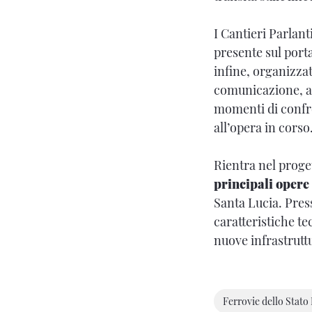
I Cantieri Parla
presente sul port
infine, organizzat
comunicazione, ape
momenti di confro
all’opera in corso
Rientra nel proge
principali opere
Santa Lucia. Press
caratteristiche te
nuove infrastruttu
Ferrovie dello Stato 