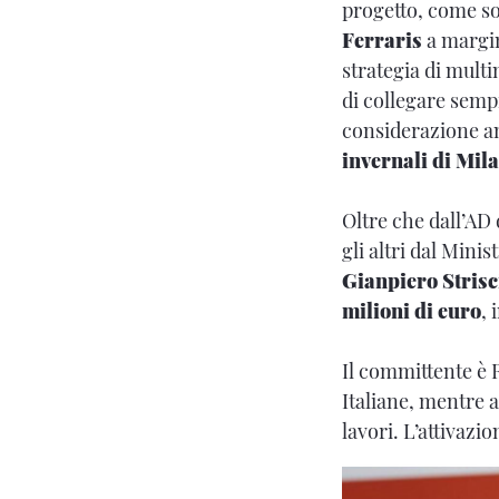
progetto, come so
Ferraris
a margin
strategia di mult
di collegare sempre
considerazione anc
invernali di Mil
Oltre che dall’AD 
gli altri dal Mini
Gianpiero Strisc
milioni di euro
, 
Il committente è R
Italiane, mentre 
lavori. L’attivaz