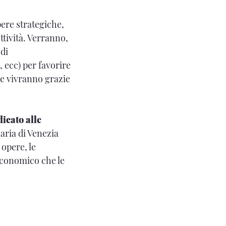
pere strategiche,
ttività. Verranno,
 di
, ecc) per favorire
e vivranno grazie
icato alle
aria di Venezia
 opere, le
 economico che le