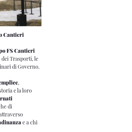
o Cantieri
o FS Cantieri
 dei Trasporti, le
inari di Governo.
emplice
,
toria e la loro
rnati
che di
 attraverso
tadinanza
e a chi