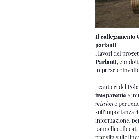
Il collegamento 
parlanti
I lavori del proge
Parlanti
, condott
imprese coinvolte
I cantieri del Pol
trasparente
e imm
mission
e per rende
sull’importanza d
informazione, per 
pannelli collocati
transita sulle line