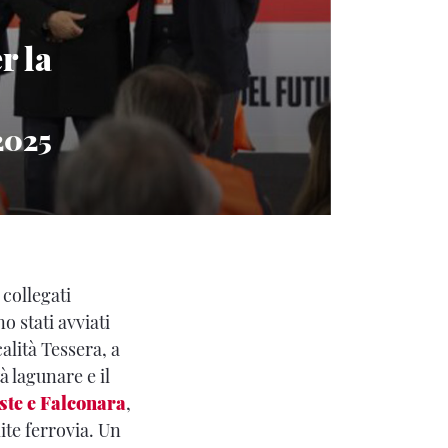
r la
2025
collegati
no stati avviati
calità Tessera, a
à lagunare e il
ste e Falconara
,
ite ferrovia. Un