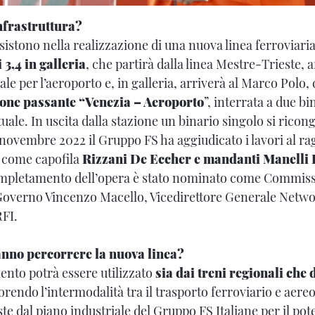
nfrastruttura?
sistono nella realizzazione di una nuova linea ferroviari
 3,4 in galleria
, che partirà dalla linea Mestre-Trieste, a
ale per l’aeroporto e, in galleria, arriverà al Marco Polo,
one passante “Venezia – Aeroporto
”, interrata a due bi
ale. In uscita dalla stazione un binario singolo si ricong
l novembre 2022 il Gruppo FS ha aggiudicato i lavori al 
 come capofila
Rizzani De Eccher e mandanti Manelli 
completamento dell’opera è stato nominato come Commis
 Governo Vincenzo Macello, Vicedirettore Generale Ne
RFI.
anno percorrere la nuova linea?
ento potrà essere utilizzato
sia dai treni regionali che 
vorendo l’intermodalità tra il trasporto ferroviario e aereo
ste dal piano industriale del Gruppo FS Italiane per il p