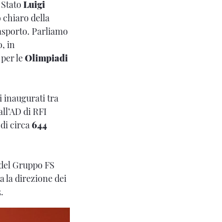
 Stato
Luigi
 chiaro della
rasporto. Parliamo
o, in
 per le
Olimpiadi
i inaugurati tra
all’AD di RFI
di circa
644
e del Gruppo FS
a la direzione dei
5
.