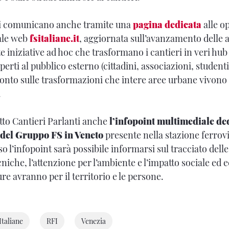
nti comunicano anche tramite una
pagina dedicata
alle o
ale web
fsitaliane.it
, aggiornata sull’avanzamento delle a
e iniziative ad hoc che trasformano i cantieri in veri hub
rti al pubblico esterno (cittadini, associazioni, studenti
nto sulle trasformazioni che intere aree urbane vivono 
.
tto Cantieri Parlanti anche
l’infopoint multimediale ded
 del Gruppo FS in Veneto
presente nella stazione ferrovi
o l’infopoint sarà possibile informarsi sul tracciato delle
cniche, l’attenzione per l’ambiente e l’impatto sociale ed
re avranno per il territorio e le persone.
Italiane
RFI
Venezia