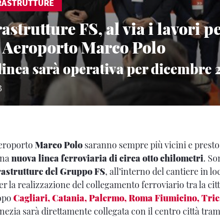
RASTRUTTURE
astrutture FS, al via i lavori pe
 Aeroporto Marco Polo
linea sarà operativa per dicembre 
3
aeroporto
Marco Polo
saranno sempre più vicini e presto 
una
nuova linea ferroviaria di circa otto chilometri
. So
rastrutture del Gruppo FS
, all’interno del cantiere in lo
per la realizzazione del collegamento ferroviario tra la citt
Dopo
Cagliari, Catania, Palermo, Roma Fiumicino, Trie
ezia sarà direttamente collegata con il centro città tram