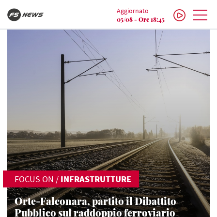
Aggiornato
05/08 - Ore 18:45
FOCUS ON
/
INFRASTRUTTURE
Orte-Falconara, partito il Dibattito
Pubblico sul raddoppio ferroviario