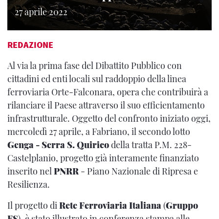
27 aprile 2022
REDAZIONE
Al via la prima fase del Dibattito Pubblico con
cittadini ed enti locali sul raddoppio della linea
ferroviaria Orte-Falconara, opera che contribuirà a
rilanciare il Paese attraverso il suo efficientamento
infrastrutturale. Oggetto del confronto iniziato oggi,
mercoledì 27 aprile, a Fabriano, il secondo lotto
Genga - Serra S. Quirico
della tratta P.M. 228-
Castelplanio, progetto già interamente finanziato
inserito nel
PNRR
- Piano Nazionale di Ripresa e
Resilienza.
Il progetto di
Rete Ferroviaria Italiana
(
Gruppo
FS
), è stato illustrato in conferenza stampa alle