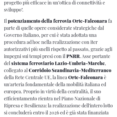
progetto più efficace in un’ottica di connettività e
sviluppo".
Il
potenziamento della ferrovia Orte-Falconara
fa
parte di quelle opere considerate strategiche dal
Governo italiano, per cui è stata adottata una
procedura ad hoc nella realizzazione con iter
autorizzativi più snelli rispetto al passato, grazie agli
impegni sui tempi presi con il
PNRR
. Asse portante
del
sistema ferroviario Lazio-Umbria-Marche
,
collegato al
Corridoio Scandinavia-Mediterraneo
della Rete Centrale UE, la linea
Orte-Falconara
è
un'arteria fondamentale della mobilità italiana ed
europea. Proprio in virtù della centralità, il suo
efficientamento rientra nel Piano Nazionale di
Ripresa e Resilienza: la realizzazione dell'intero lotto
si concluderà entro il 2026 ed è già stata finanziata