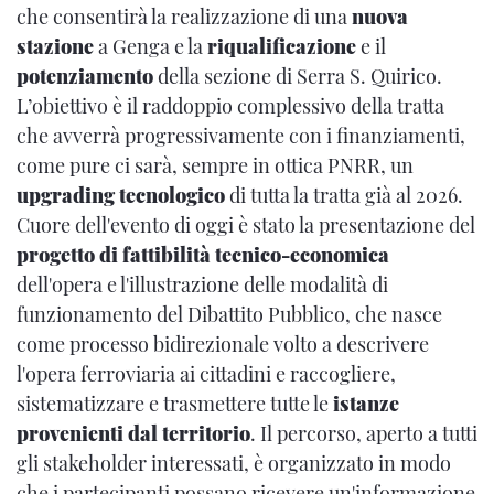
che consentirà la realizzazione di una
nuova
stazione
a Genga e la
riqualificazione
e il
potenziamento
della sezione di Serra S. Quirico.
L’obiettivo è il raddoppio complessivo della tratta
che avverrà progressivamente con i finanziamenti,
come pure ci sarà, sempre in ottica PNRR, un
upgrading tecnologico
di tutta la tratta già al 2026.
Cuore dell'evento di oggi è stato la presentazione del
progetto di fattibilità tecnico-economica
dell'opera e l'illustrazione delle modalità di
funzionamento del Dibattito Pubblico, che nasce
come processo bidirezionale volto a descrivere
l'opera ferroviaria ai cittadini e raccogliere,
sistematizzare e trasmettere tutte le
istanze
provenienti dal territorio
. Il percorso, aperto a tutti
gli stakeholder interessati, è organizzato in modo
che i partecipanti possano ricevere un'informazione