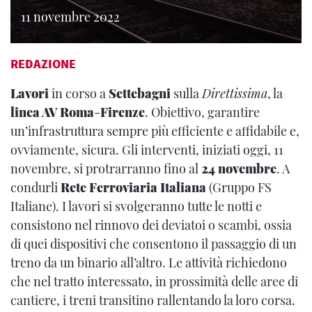
11 novembre 2022
REDAZIONE
Lavori
in corso a
Settebagni
sulla
Direttissima
, la
linea AV Roma
-
Firenze
. Obiettivo, garantire
un’infrastruttura sempre più efficiente e affidabile e,
ovviamente, sicura. Gli interventi, iniziati oggi, 11
novembre, si protrarranno fino al
24 novembre
. A
condurli
Rete Ferroviaria Italiana
(Gruppo FS
Italiane). I lavori si svolgeranno tutte le notti e
consistono nel rinnovo dei deviatoi o scambi, ossia
di quei dispositivi che consentono il passaggio di un
treno da un binario all’altro. Le attività richiedono
che nel tratto interessato, in prossimità delle aree di
cantiere, i treni transitino rallentando la loro corsa.