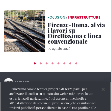
FOCUS ON
/
INFRASTRUTTURE
Firenze-Roma, al via
i lavori su
Direttissima e linea
convenzionale
05 agosto 2026
Utilizziamo cookie tecnici, propri o di terze parti, per
La testata online del Gruppo FS Italiane
analizzare il traffico su questo sito web e migliorare la tua
esperienza di navigazione. Puoi acconsentire, inoltre,
Social
all’installazione dei cookie di profilazione, che ci aiutano ad
inviarti pubblicità personalizzata in base al tuo profilo e alle