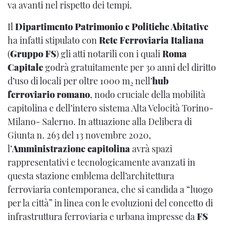
va avanti nel rispetto dei tempi.
Il
Dipartimento Patrimonio e Politiche Abitative
ha infatti stipulato con
Rete Ferroviaria Italiana
(
Gruppo FS
) gli atti notarili con i quali
Roma
Capitale
godrà gratuitamente per 30 anni del diritto
d’uso di locali per oltre 1000 m
nell’
hub
2
ferroviario romano
, nodo cruciale della mobilità
capitolina e dell’intero sistema Alta Velocità Torino-
Milano- Salerno. In attuazione alla Delibera di
Giunta n. 263 del 13 novembre 2020,
l’
Amministrazione capitolina
avrà spazi
rappresentativi e tecnologicamente avanzati in
questa stazione emblema dell’architettura
ferroviaria contemporanea, che si candida a “luogo
per la città” in linea con le evoluzioni del concetto di
infrastruttura ferroviaria e urbana impresse da
FS