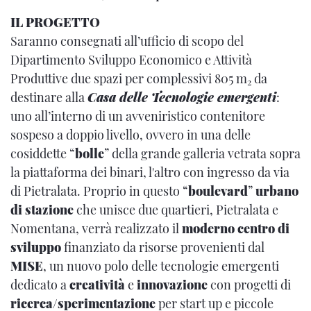
IL PROGETTO
Saranno consegnati all’ufficio di scopo del
Dipartimento Sviluppo Economico e Attività
Produttive due spazi per complessivi 805 m
da
2
destinare alla
Casa delle Tecnologie emergenti
:
uno all’interno di un avveniristico contenitore
sospeso a doppio livello, ovvero in una delle
cosiddette “
bolle
” della grande galleria vetrata sopra
la piattaforma dei binari, l'altro con ingresso da via
di Pietralata. Proprio in questo “
boulevard
”
urbano
di stazione
che unisce due quartieri, Pietralata e
Nomentana, verrà realizzato il
moderno centro di
sviluppo
finanziato da risorse provenienti dal
MISE
, un nuovo polo delle tecnologie emergenti
dedicato a
creatività
e
innovazione
con progetti di
ricerca/sperimentazione
per start up e piccole