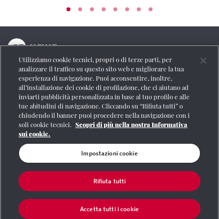
Utilizziamo cookie tecnici, propri o di terze parti, per
La testata online del Gruppo FS Italiane
analizzare il traffico su questo sito web e migliorare la tua
esperienza di navigazione. Puoi acconsentire, inoltre,
Social
all’installazione dei cookie di profilazione, che ci aiutano ad
inviarti pubblicità personalizzata in base al tuo profilo e alle
tue abitudini di navigazione. Cliccando su “Rifiuta tutti” o
chiudendo il banner puoi procedere nella navigazione con i
soli cookie tecnici.
Scopri di più nella nostra Informativa
Se vuoi contattarci o avere altre informazioni
sui cookie.
CONTATTI
Impostazioni cookie
Rifiuta tutti
Registrazione Tribunale di Roma n° 204/2009
|
Aut. SIAE 1312/I/1382-Lic.
Società Consortile Fonografici 577/08
|
© Gruppo FS Italiane 2020
|
Mappa del
sito
|
Termini e condizioni
|
Credits
|
Protezione dei dati personali
|
Partita
Accetta tutti i cookie
Iva 06359501001
|
Informativa cookie
|
Impostazioni cookie