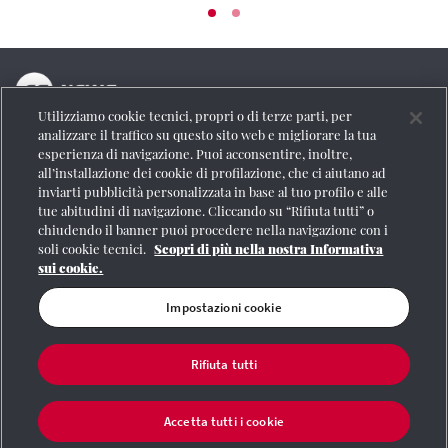
Utilizziamo cookie tecnici, propri o di terze parti, per
La testata online del Gruppo FS Italiane
analizzare il traffico su questo sito web e migliorare la tua
esperienza di navigazione. Puoi acconsentire, inoltre,
Social
all’installazione dei cookie di profilazione, che ci aiutano ad
inviarti pubblicità personalizzata in base al tuo profilo e alle
tue abitudini di navigazione. Cliccando su “Rifiuta tutti” o
chiudendo il banner puoi procedere nella navigazione con i
soli cookie tecnici.
Scopri di più nella nostra Informativa
Se vuoi contattarci o avere altre informazioni
sui cookie.
CONTATTI
Impostazioni cookie
Rifiuta tutti
Registrazione Tribunale di Roma n° 204/2009
|
Aut. SIAE 1312/I/1382-Lic.
Società Consortile Fonografici 577/08
|
© Gruppo FS Italiane 2020
|
Mappa del
sito
|
Termini e condizioni
|
Credits
|
Protezione dei dati personali
|
Partita
Accetta tutti i cookie
Iva 06359501001
|
Informativa cookie
|
Impostazioni cookie