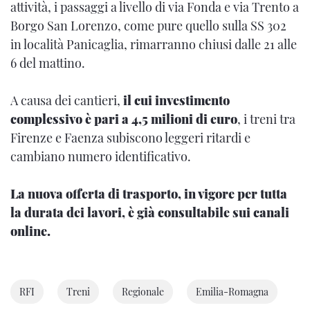
attività, i passaggi a livello di via Fonda e via Trento a
Borgo San Lorenzo, come pure quello sulla SS 302
in località Panicaglia, rimarranno chiusi dalle 21 alle
6 del mattino.
A causa dei cantieri,
il cui investimento
complessivo è pari a 4,5 milioni di euro
, i treni tra
Firenze e Faenza subiscono leggeri ritardi e
cambiano numero identificativo.
La nuova offerta di trasporto, in vigore per tutta
la durata dei lavori, è già consultabile sui canali
online.
RFI
Treni
Regionale
Emilia-Romagna