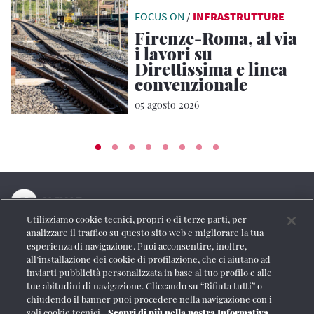
FOCUS ON
/
INFRASTRUTTURE
Firenze-Roma, al via
i lavori su
Direttissima e linea
convenzionale
05 agosto 2026
Utilizziamo cookie tecnici, propri o di terze parti, per
La testata online del Gruppo FS Italiane
analizzare il traffico su questo sito web e migliorare la tua
esperienza di navigazione. Puoi acconsentire, inoltre,
Social
all’installazione dei cookie di profilazione, che ci aiutano ad
inviarti pubblicità personalizzata in base al tuo profilo e alle
tue abitudini di navigazione. Cliccando su “Rifiuta tutti” o
chiudendo il banner puoi procedere nella navigazione con i
soli cookie tecnici.
Scopri di più nella nostra Informativa