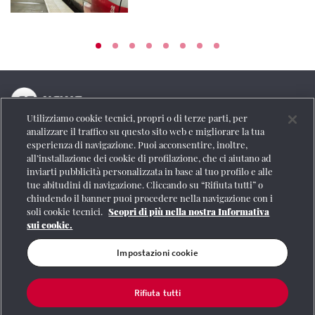
Utilizziamo cookie tecnici, propri o di terze parti, per
La testata online del Gruppo FS Italiane
analizzare il traffico su questo sito web e migliorare la tua
esperienza di navigazione. Puoi acconsentire, inoltre,
Social
all’installazione dei cookie di profilazione, che ci aiutano ad
inviarti pubblicità personalizzata in base al tuo profilo e alle
tue abitudini di navigazione. Cliccando su “Rifiuta tutti” o
chiudendo il banner puoi procedere nella navigazione con i
soli cookie tecnici.
Scopri di più nella nostra Informativa
Se vuoi contattarci o avere altre informazioni
sui cookie.
CONTATTI
Impostazioni cookie
Rifiuta tutti
Registrazione Tribunale di Roma n° 204/2009
|
Aut. SIAE 1312/I/1382-Lic.