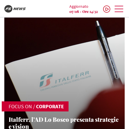
Aggiornato
07/08 - Ore 14:32
FOCUS ON
/
CORPORATE
Italferr, l’AD Lo Bosco presenta strategie
e vision