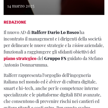
14 marzo 2025
REDAZIONE
Il nuovo AD di
Italferr
Dario Lo Bosco
ha
incontrato il management e i dirigenti della società
per delineare le nuove strategie e la
vision
aziendale,
funzionali a raggiungere gli sfidanti obiettivi del
piano strategico
del
Gruppo FS
guidato da Stefano
Antonio Donnarumma.
Italferr rappresenta l’orgoglio dell’ingegneria
italiana nel mondo ed è
driver
di cultura digitale,
smart e hi-tech, anche per le competenze interne
specializzate e le piattaforme digitali BIM avanzate,
che consentono di prevenire rischi nei cantieri ed
evitare ritardi e costi extra. Per questo svolge,