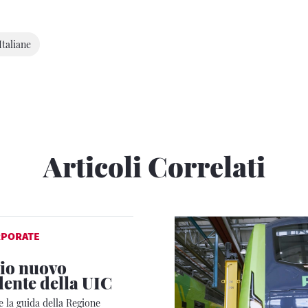
Italiane
Articoli Correlati
RPORATE
lio nuovo
dente della UIC
 la guida della Regione