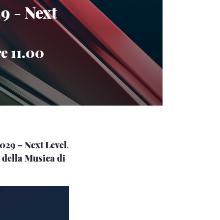
9 - Next
e 11.00
029 – Next Level
.
 della Musica di