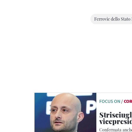
Ferrovie dello Stato 
FOCUS ON
/
CO
Strisciug
vicepresi
Confermata anche