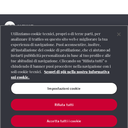
Utilizziamo cookie tecnici, propri o di terze parti, per
La testata online del Gruppo FS Italiane
analizzare il traffico su questo sito web e migliorare la tua
esperienza di navigazione. Puoi acconsentire, inoltre,
Social
all’installazione dei cookie di profilazione, che ci aiutano ad
inviarti pubblicità personalizzata in base al tuo profilo e alle
tue abitudini di navigazione. Cliccando su “Rifiuta tutti” o
chiudendo il banner puoi procedere nella navigazione con i
soli cookie tecnici.
Scopri di più nella nostra Informativa
Se vuoi contattarci o avere altre informazioni
sui cookie.
CONTATTI
Impostazioni cookie
Rifiuta tutti
Registrazione Tribunale di Roma n° 204/2009
|
Aut. SIAE 1312/I/1382-Lic.
Società Consortile Fonografici 577/08
|
© Gruppo FS Italiane 2020
|
Mappa del
sito
|
Termini e condizioni
|
Credits
|
Protezione dei dati personali
|
Partita
Accetta tutti i cookie
Iva 06359501001
|
Informativa cookie
|
Impostazioni cookie