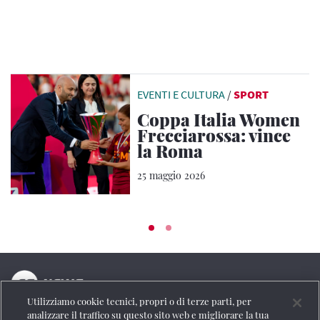
EVENTI E CULTURA
/
SPORT
Coppa Italia Women
Frecciarossa: vince
la Roma
25 maggio 2026
Utilizziamo cookie tecnici, propri o di terze parti, per
La testata online del Gruppo FS Italiane
analizzare il traffico su questo sito web e migliorare la tua