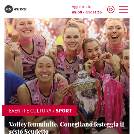
Aggiornato
08/08 - Ore 12:59
EVENTI E CULTURA
/
SPORT
Volley femminile, Conegliano festeggia il
sesto Scudetto