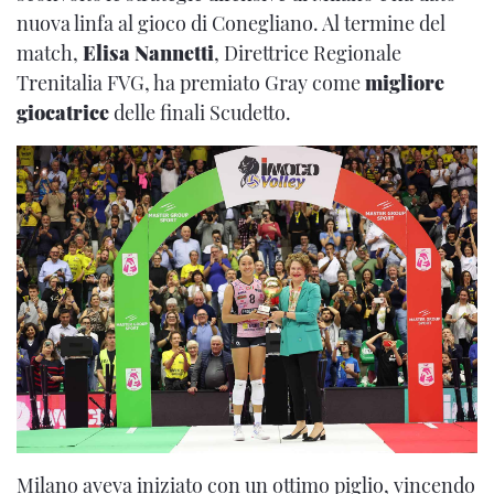
nuova linfa al gioco di Conegliano. Al termine del
match,
Elisa Nannetti
, Direttrice Regionale
Trenitalia FVG, ha premiato Gray come
migliore
giocatrice
delle finali Scudetto.
Milano aveva iniziato con un ottimo piglio, vincendo