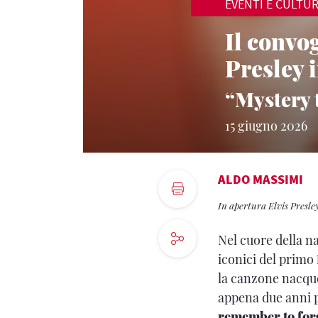
EVENTI E CULTU
Il convo
Presley 
“Mystery t
15 giugno 2026
ALDO MASSIMI
In apertura Elvis Presl
Nel cuore della na
iconici del primo
la canzone nacqu
appena due anni p
remember to for