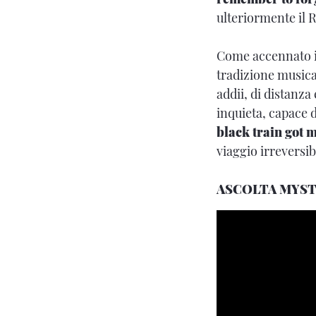
ulteriormente il R
Come accennato i
tradizione musica
addii, di distanza 
inquieta, capace d
black train got 
viaggio irreversib
ASCOLTA MYSTE