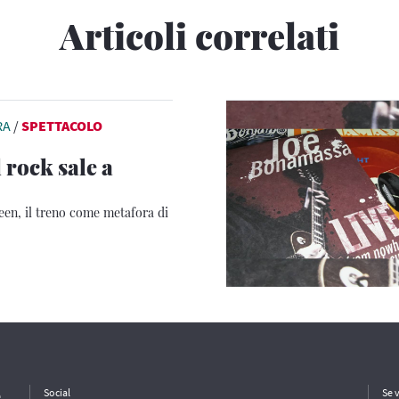
Articoli correlati
RA
/
SPETTACOLO
 rock sale a
en, il treno come metafora di
e
Social
Se 