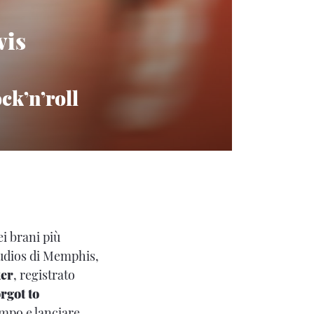
vis
ock’n’roll
i brani più
Studios di Memphis,
ker
, registrato
orgot to
empo e lanciare