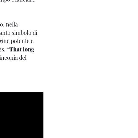
o, nella
anto simbolo di
gine potente e
s. “
That long
linconia del