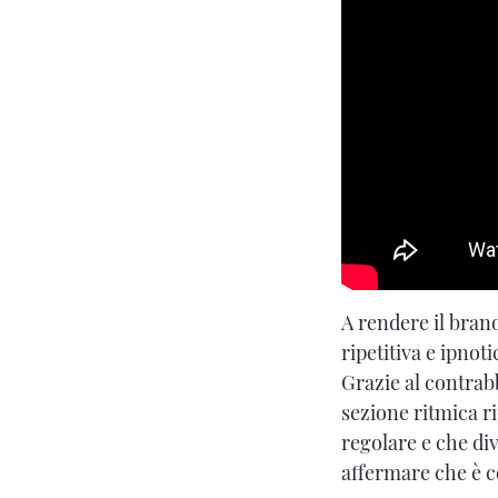
A rendere il brano
ripetitiva e ipno
Grazie al contra
sezione ritmica r
regolare e che di
affermare che è c