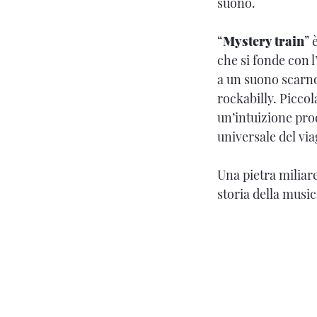
suono.
“
Mystery train
” 
che si fonde con l
a un suono scarno 
rockabilly. Piccola
un’intuizione pro
universale del via
Una pietra miliar
storia della music