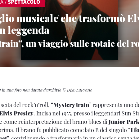
RA
/
SPETTACOLO
glio musicale che trasformò El
in leggenda
rain”, un viaggio sulle rotaie del r
ey in una foto non datata d'archivio © Dpa/LaPresse
scita del rock’n’roll, “
Mystery train
” rappresenta uno de
Elvis Presley
. Incisa nel 1955, presso i leggendari Sun 
e come reinterpretazione del brano blues di
Junior Par
rima. Il brano fu pubblicato come lato B del singolo “
I f
get
”, contribuendo a trasformarla in un classico senza t