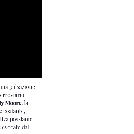
u una pulsazione
erroviario.
ty Moore
, la
e costante,
itiva possiamo
e evocato dal