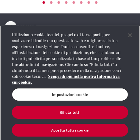
Utilizziamo cookie tecnici, propri o di terze parti, per
La testata online del Gruppo FS Italiane
analizzare il traffico su questo sito web e migliorare la tua
esperienza di navigazione. Puoi acconsentire, inoltre,
Social
all’installazione dei cookie di profilazione, che ci aiutano ad
inviarti pubblicità personalizzata in base al tuo profilo e alle
tue abitudini di navigazione. Cliccando su “Rifiuta tutti” o
chiudendo il banner puoi procedere nella navigazione con i
soli cookie tecnici.
Scopri di più nella nostra Informativa
Se vuoi contattarci o avere altre informazioni
sui cookie.
CONTATTI
Impostazioni cookie
Rifiuta tutti
Registrazione Tribunale di Roma n° 204/2009
|
Aut. SIAE 1312/I/1382-Lic.
Società Consortile Fonografici 577/08
|
© Gruppo FS Italiane 2020
|
Mappa del
sito
|
Termini e condizioni
|
Credits
|
Protezione dei dati personali
|
Partita
Accetta tutti i cookie
Iva 06359501001
|
Informativa cookie
|
Impostazioni cookie