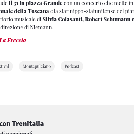
lude
il 31 in piazza Grande
con un concerto che mette i
onale della Toscana
e la star nippo-statunitense del pi
ertorio musicale di
Silvia Colasanti, Robert Schumann e
a direzione di Niemann.
La Freccia
tival
Montepulciano
Podcast
on Trenitalia
li e regionali