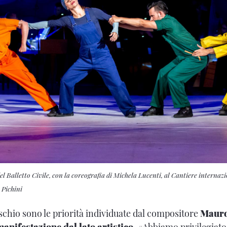
el Balletto Civile, con la coreografia di Michela Lucenti, al Cantiere internazi
Pichini
ischio sono le priorità individuate dal compositore
Mauro
anifestazione dal lato artistico
. «Abbiamo privilegiato 