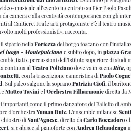
 video-musicale all’evento incentrato su Pier Paolo Pasoli
a da camera e alla creatività contemporanea con gli inter
nti al Cantiere. Fra le arti protagoniste c’è il teatro mus
nvolto molti professionisti», racconta.
 il sipario nella
Fortezza
del borgo toscano con l’installa
del luogo - Montepulciano
e subito dopo, in
piazza Gra
semble fiati e percussioni dell’Istituto superiore di studi 
ta continua al
Teatro Poliziano
dove va in scena
Rita
, o
onizetti
, con la trascrizione cameristica di
Paolo Cognet
d
. Sul palco salgono la soprano
Patrizia Ciofi
, il barito
ore
Matteo Tavini
e l’
Orchestra Filharmonie
diretta da
i importanti come il primo danzatore del Balletto di A
ttore d’orchestra
Yuman Ruiz
. L’ensemble milanese
Senti
 chiostro di
Sant’Agnese
, diretto da
Carlo Boccadoro
ch
ceri
, si esibisce al pianoforte con
Andrea Rebaudengo
i