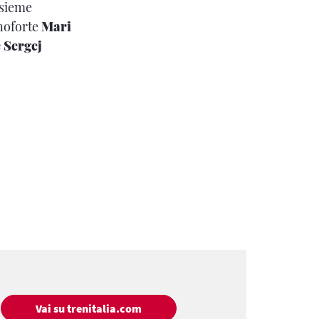
nsieme
anoforte
Mari
 Sergej
Vai su trenitalia.com