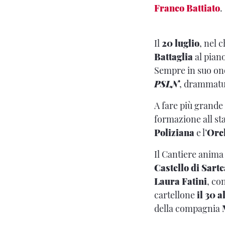
Franco Battiato
.
Il
20 luglio
, nel 
Battaglia
al piano
Sempre in suo on
PSLN
, drammatu
A fare più grande 
formazione all sta
Poliziana
e l’
Orch
Il Cantiere anima 
Castello di Sart
Laura Fatini
, co
cartellone
il 30 a
della compagnia