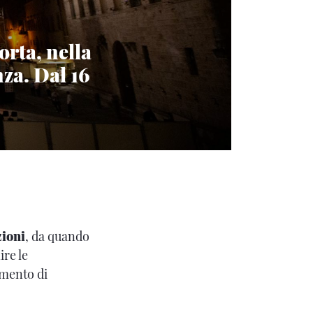
orta, nella
nza. Dal 16
zioni
, da quando
ire le
imento di