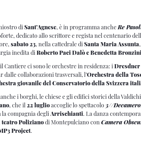
chiostro di
Sant’Agnese
, è in programma anche
Re Pasol
forte, dedicato allo scrittore e regista nel centenario del
ore,
sabato 23
, nella cattedrale di
Santa Maria Assunta
rgia inedita di
Roberto Paci Dalò e Benedetta Bronzin
il Cantiere ci sono le orchestre in residenza: i
Dresdner 
r dalle collaborazioni trasversali, l’
Orchestra della Tos
estra giovanile del Conservatorio della Svizzera ital
anche i borghi, le chiese e gli edifici storici della Valdic
eano
, che il
22 luglio
accoglie lo spettacolo
3//Decamero
n la compagnia degli
Arrischianti
. La danza contempora
l teatro Poliziano
di Montepulciano con
Camera Obscu
MP3 Project
.