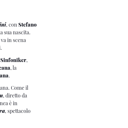
ini
, con
Stefano
la sua nascita.
, va in scena
i
.
Sinfoniker
,
cana
, la
iana
.
hiana. Come il
n
, diretto da
nea è in
ra
, spettacolo