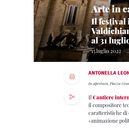
Arte in c
Il festiva
Valdichian
al 31 lugl
15 luglio 2022
ANTONELLA LEON
In apertura, Piazza Gra
Il
Cantiere inter
il compositore t
caratteristiche di
«animazione polit