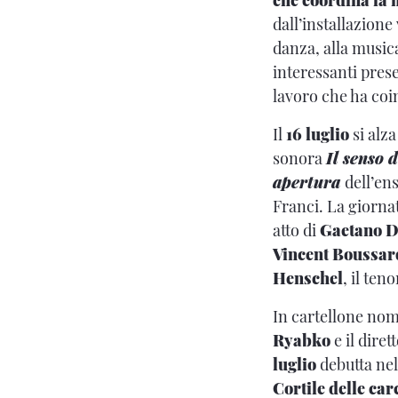
dall’installazione
danza, alla music
interessanti prese
lavoro che ha coi
Il
16 luglio
si alza
sonora
Il senso 
apertura
dell’en
Franci. La giorna
atto di
Gaetano D
Vincent Boussar
Henschel
, il ten
In cartellone nom
Ryabko
e il dire
luglio
debutta nel
Cortile delle car