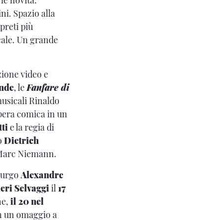
ni. Spazio alla
preti più
icale. Un grande
zione video e
nde
, le
Fanfare di
musicali Rinaldo
pera comica in un
ti
e la regia di
no
Dietrich
 Marc Niemann.
mburgo
Alexandre
eri Selvaggi
il
17
e,
il 20 nel
n un omaggio a