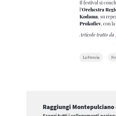
Il festival si conc
l’
Orchestra Regi
Kodama
, su rep
Prokofiev
, con l
Articolo tratto da
La Freccia
Fes
Raggiungi Montepulciano c
Scopri tutti i collegamenti naziona