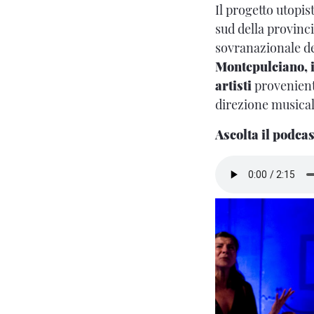
Il progetto utopis
sud della provinci
sovranazionale de
Montepulciano, i
artisti
provenienti
direzione musical
Ascolta il podcas