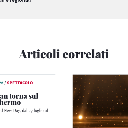
Articoli correlati
RA
/
SPETTACOLO
n torna sul
chermo
 New Day, dal 29 luglio al