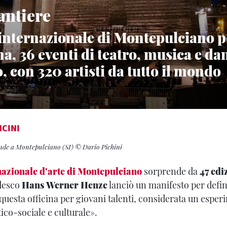
antiere
l internazionale di Montepulciano p
a, 36 eventi di teatro, musica e da
io, con 320 artisti da tutto il mondo
CINI
nde a Montepulciano (SI) © Dario Pichini
nazionale d’arte di Montepulciano
sorprende da
47 edi
edesco
Hans Werner Henze
lanciò un manifesto per defin
 questa officina per giovani talenti, considerata un esper
ico-sociale e culturale».