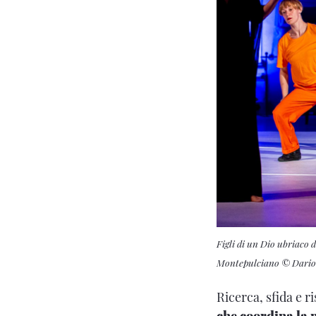
Figli di un Dio ubriaco d
Montepulciano © Dario 
Ricerca, sfida e r
che coordina la m