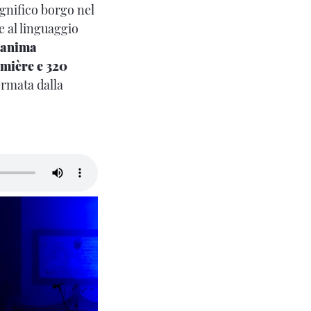
agnifico borgo nel
e al linguaggio
, anima
emière e 320
ermata dalla