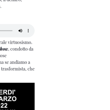
).
urale virtuosismo.
Show
, condotto da
tose
 ma se andiamo a
 trasformista, che