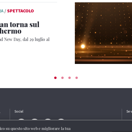
RA
/
SPETTACOLO
n torna sul
chermo
 New Day, dal 29 luglio al
e
Social
Se 
ffico su questo sito web e migliorare la tua