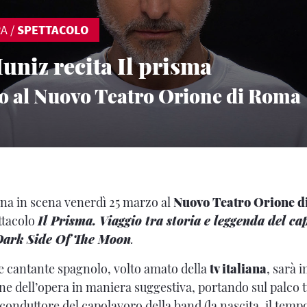
RA
/
SPETTACOLO
uniz recita Il prisma
zo al Nuovo Teatro Orione di Roma
na in scena venerdì 25 marzo al
Nuovo Teatro Orione 
ettacolo
Il Prisma. Viaggio tra storia e leggenda del ca
Dark Side Of The Moon
.
 e cantante spagnolo, volto amato della
tv italiana
, sarà 
ne dell’opera in maniera suggestiva, portando sul palco tu
lo conduttore del capolavoro della band (la nascita, il tempo