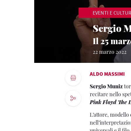
EVENTI E CULTU
Sergio M
Il 25 mar
22 marzo 2022
ALDO MASSIMI
Sergio Muniz
tor
recitare nello sp
Pink Floyd The 
L’attore, modello
nell’interpretazio
universali e il fi