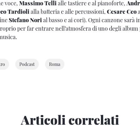
e voce,
Massimo Telli
alle tastiere e al pianoforte,
Andr
co Tardioli
alla batteria e alle percussioni,
Cesare Ceo
a
fine
Stefano Nori
al basso e ai cori). Ogni canzone sarà i
proprio per far entrare nell’atmosfera di uno degli album
 musica.
tro
Podcast
Roma
Articoli correlati