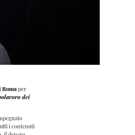
di Roma
per
polavoro dei
impegnato
tti i contenuti
, il denaro,