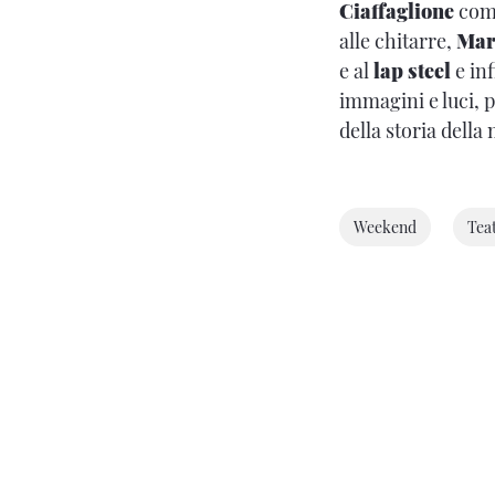
Ciaffaglione
com
alle chitarre,
Mar
e al
lap steel
e in
immagini e luci, 
della storia della
Weekend
Tea