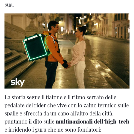
sua.
La storia segue il fiatone e il ritmo serrato delle
pedalate del rider che vive con lo zaino termico sulle
spalle e sfreccia da un capo all’altro della città,
puntando il dito sulle
multinazionali dell’high-tech
e irridendo i guru che ne sono fondatori: