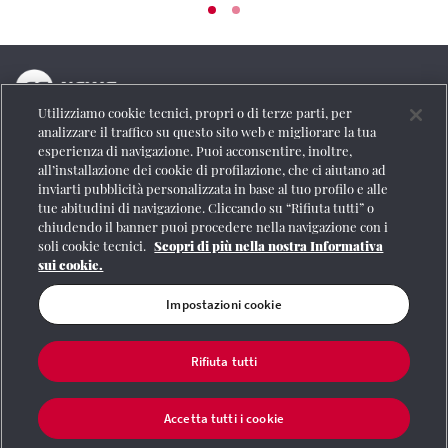
Utilizziamo cookie tecnici, propri o di terze parti, per
La testata online del Gruppo FS Italiane
analizzare il traffico su questo sito web e migliorare la tua
esperienza di navigazione. Puoi acconsentire, inoltre,
Social
all’installazione dei cookie di profilazione, che ci aiutano ad
inviarti pubblicità personalizzata in base al tuo profilo e alle
tue abitudini di navigazione. Cliccando su “Rifiuta tutti” o
chiudendo il banner puoi procedere nella navigazione con i
soli cookie tecnici.
Scopri di più nella nostra Informativa
Se vuoi contattarci o avere altre informazioni
sui cookie.
CONTATTI
Impostazioni cookie
Rifiuta tutti
Registrazione Tribunale di Roma n° 204/2009
|
Aut. SIAE 1312/I/1382-Lic.
Società Consortile Fonografici 577/08
|
© Gruppo FS Italiane 2020
|
Mappa del
sito
|
Termini e condizioni
|
Credits
|
Protezione dei dati personali
|
Partita
Accetta tutti i cookie
Iva 06359501001
|
Informativa cookie
|
Impostazioni cookie