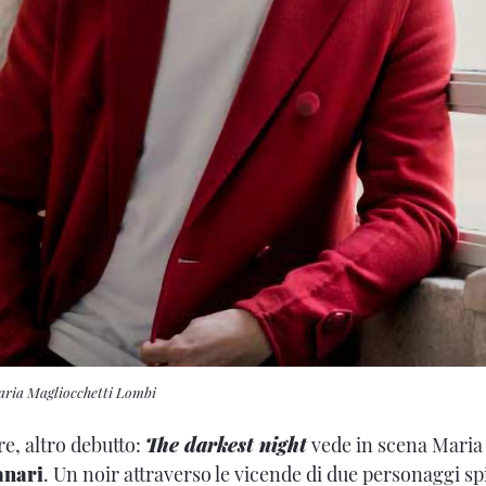
laria Magliocchetti Lombi
e, altro debutto:
The darkest night
vede in scena Maria
anari
. Un noir attraverso le vicende di due personaggi sp