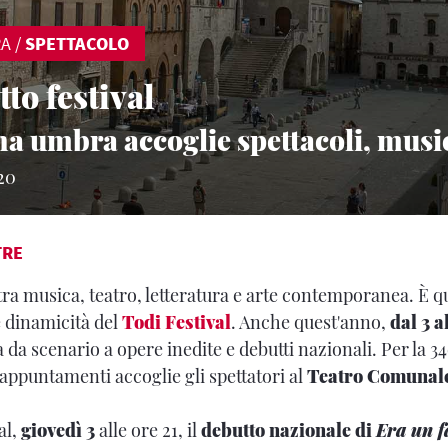
RA
/
SPETTACOLO
tto festival
na umbra accoglie spettacoli, music
20
TRE
a musica, teatro, letteratura e arte contemporanea. È qu
e dinamicità del
Todi Festival
. Anche quest'anno,
dal 3 a
 da scenario a opere inedite e debutti nazionali. Per la 3
 appuntamenti accoglie gli spettatori al
Teatro Comunal
al,
giovedì 3
alle ore 21, il
debutto nazionale di
Era un 