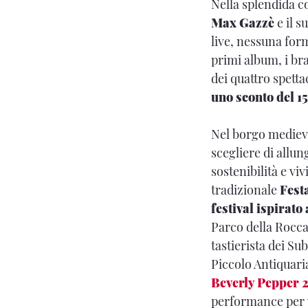
Nella splendida c
Max Gazzè
e il s
live, nessuna form
primi album, i bra
dei quattro spett
uno sconto del 1
Nel borgo medieva
scegliere di allu
sostenibilità e vi
tradizionale
Fest
festival ispirato
Parco della Rocca
tastierista dei Su
Piccolo Antiquari
Beverly Pepper 
performance per v