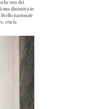
nche uno dei
di una dinamica in
a livello nazionale
e, con la