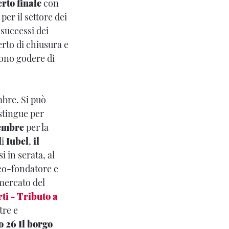
rto finale
con
er il settore dei
 successi dei
erto di chiusura e
ono godere di
mbre. Si può
stingue per
tembre
per la
di
Iubel
,
il
si in serata, al
 co-fondatore e
 mercato del
rti - Tributo a
tre e
o 26
Il borgo