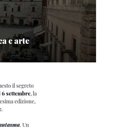
a e arte
esto il segreto
l 6 settembre
, la
4esima edizione,
e
.
fantasma
. Un