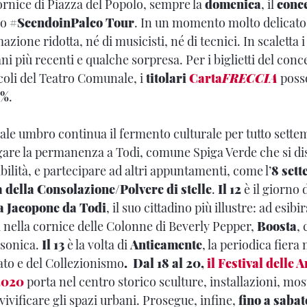
ornice di Piazza del Popolo, sempre la
domenica
, il
conce
uo
#ScendoinPalco Tour
. In un momento molto delicato p
azione ridotta, né di musicisti, né di tecnici. In scaletta i
ni più recenti e qualche sorpresa. Per i biglietti del conc
acoli del Teatro Comunale, i
titolari
Carta
FRECCIA
poss
5%
.
le umbro continua il fermento culturale per tutto sette
ngare la permanenza a Todi, comune Spiga Verde che si di
vibilità, e partecipare ad altri appuntamenti, come l’
8 set
a della Consolazione/Polvere di stelle
.
Il 12
è il giorno 
 a Jacopone da Todi
, il suo cittadino più illustre: ad esibir
 nella cornice delle Colonne di Beverly Pepper,
Boosta
,
bsonica.
Il 13
è la volta di
Anticamente
, la periodica fiera
ato e del Collezionismo
. Dal 18 al 20,
il Festival delle A
2020
porta nel centro storico sculture, installazioni, mos
ivificare gli spazi urbani. Prosegue, infine,
fino a sabat