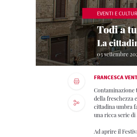
EVENTI E CULTU
Todi a tu
La cittadi
03 settembre 20
FRANCESCA VEN
Contaminazione tr
della freschezza 
cittadina umbra fa
una ricca serie di
Ad aprire il Festiv