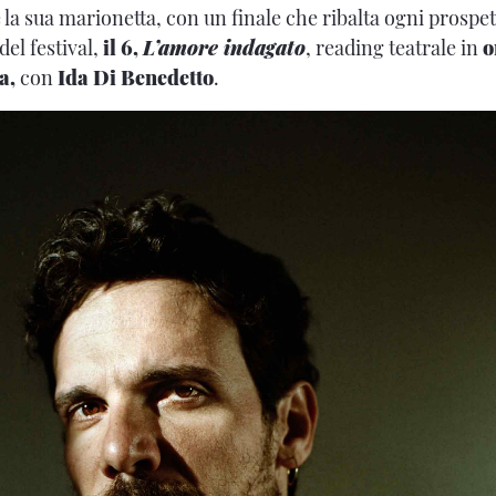
 e la sua marionetta, con un finale che ribalta ogni prospe
el festival,
il
6,
L’amore indagato
, reading teatrale in
o
ia,
con
Ida Di Benedetto
.