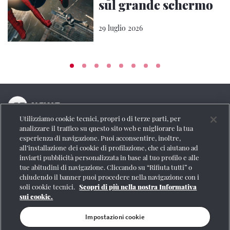
sul grande schermo
29 luglio 2026
Utilizziamo cookie tecnici, propri o di terze parti, per
La testata online del Gruppo FS Italiane
analizzare il traffico su questo sito web e migliorare la tua
esperienza di navigazione. Puoi acconsentire, inoltre,
Social
all’installazione dei cookie di profilazione, che ci aiutano ad
inviarti pubblicità personalizzata in base al tuo profilo e alle
tue abitudini di navigazione. Cliccando su “Rifiuta tutti” o
chiudendo il banner puoi procedere nella navigazione con i
soli cookie tecnici.
Scopri di più nella nostra Informativa
Se vuoi contattarci o avere altre informazioni
sui cookie.
CONTATTI
Impostazioni cookie