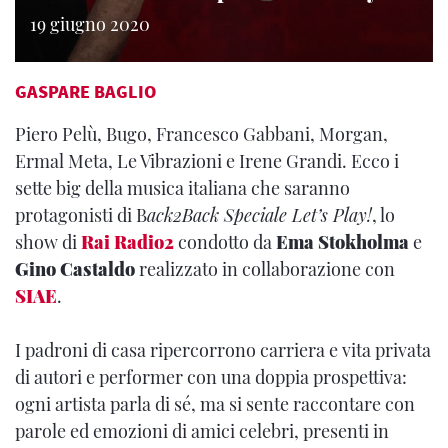
19 giugno 2020
GASPARE BAGLIO
Piero Pelù, Bugo, Francesco Gabbani, Morgan,
Ermal Meta, Le Vibrazioni e Irene Grandi. Ecco i
sette big della musica italiana che saranno
protagonisti di B
ack2Back Speciale Let’s Play!
, lo
show di
Rai Radio2
condotto da
Ema Stokholma
e
Gino Castaldo
realizzato in collaborazione con
SIAE
.
I padroni di casa ripercorrono carriera e vita privata
di autori e performer con una doppia prospettiva:
ogni artista parla di sé, ma si sente raccontare con
parole ed emozioni di amici celebri, presenti in