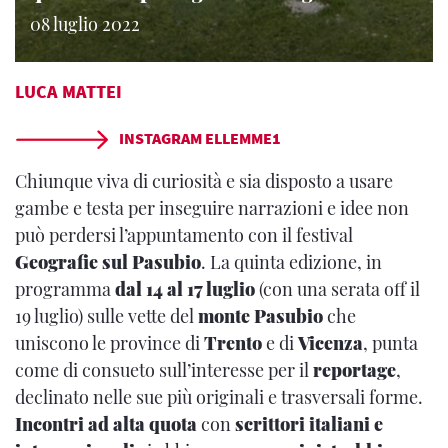
08 luglio 2022
LUCA MATTEI
INSTAGRAM ELLEMME1
Chiunque viva di curiosità e sia disposto a usare
gambe e testa per inseguire narrazioni e idee non
può perdersi l’appuntamento con il festival
Geografie sul Pasubio
. La quinta edizione, in
programma
dal 14 al 17 luglio
(con una serata off il
19 luglio) sulle vette del
monte Pasubio
che
uniscono le province di
Trento
e di
Vicenza
, punta
come di consueto sull’interesse per il
reportage
,
declinato nelle sue più originali e trasversali forme.
Incontri ad alta quota
con
scrittori italiani e