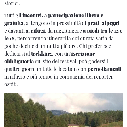
storici.
Tutti gli
incontri, a partecipazione libera e
gratuita
, si tengono in prossimità di
prati
,
alpeggi
e davanti ai
rifugi
, da raggiungere
a piedi tra le 12 e
le 18
, percorrendo itinerari la cui durata varia da
poche decine di minuti a più ore. Chi preferisce
dedicarsi al
trekking
, con un’
iscrizione
obbligatoria
sul sito del festival, può godersi i
quattro giorni in tutte le location con
pernottamenti
in rifugio e più tempo in compagnia dei reporter
ospiti.