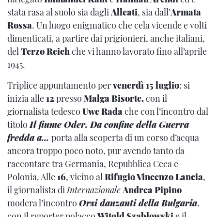
stata rasa al suolo sia dagli
Alleati
, sia dall’
Armata
Rossa
. Un luogo enigmatico che cela vicende e volti
dimenticati, a partire dai prigionieri, anche italiani,
del
Terzo Reich
che vi hanno lavorato fino all’aprile
1945.
Triplice appuntamento per
venerdì 15 luglio
: si
inizia alle
12
presso
Malga Bisorte,
con il
giornalista tedesco
Uwe Rada
che con l’incontro dal
titolo
Il fiume Oder. Da confine della Guerra
fredda a…
porta alla scoperta di un corso d’acqua
ancora troppo poco noto, pur avendo tanto da
raccontare tra Germania, Repubblica Ceca e
Polonia. Alle
16
, vicino al
Rifugio Vincenzo Lancia
,
il giornalista di
Internazionale
Andrea Pipino
modera l’incontro
Orsi danzanti della Bulgaria
,
con il reporter polacco
Witold Szabłowski
e il