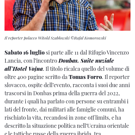
Il reporter polacco Witold Szabłowski ©Rafal Komorowski
Sabato 16 luglio
si parte alle 11 dal Rifugio Vincenzo
Lancia, con l’incontro
Donbas. Suite nuziale
all’Hotel Vojna
. Il titolo ricalca quello del volume di
oltre 400 pagine scritto da
Tomas Forro
. Il reporter
slovacco, ospite dell’evento, racconta i suoi due anni
trascorsi in Donbas prima della guerra del 2022,
durante i quali ha parlato con persone su entrambi i
lati del fronte, dai militari alle famiglie comuni, ha
rischiato la vita, recandosi in zone off limits, e ha
descritto la situazione politica nell’Ucraina orientale
e le tattiche russe della guerra ibrida, tra