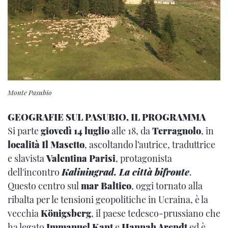
Monte Pasubio
GEOGRAFIE SUL PASUBIO, IL PROGRAMMA
Si parte
giovedì 14 luglio
alle 18, da
Terragnolo
, in
località Il Masetto
, ascoltando l’autrice, traduttrice
e slavista
Valentina Parisi
, protagonista
dell'incontro
Kaliningrad. La città bifronte
.
Questo centro sul
mar Baltico
, oggi tornato alla
ribalta per le tensioni geopolitiche in Ucraina, è la
vecchia
Königsberg
, il paese tedesco-prussiano che
ha legato
Immanuel Kant
e
Hannah Arendt
ed è