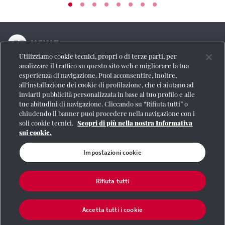
Utilizziamo cookie tecnici, propri o di terze parti, per
La testata online del Gruppo FS Italiane
analizzare il traffico su questo sito web e migliorare la tua
esperienza di navigazione. Puoi acconsentire, inoltre,
Social
all’installazione dei cookie di profilazione, che ci aiutano ad
inviarti pubblicità personalizzata in base al tuo profilo e alle
tue abitudini di navigazione. Cliccando su “Rifiuta tutti” o
chiudendo il banner puoi procedere nella navigazione con i
soli cookie tecnici.
Scopri di più nella nostra Informativa
Se vuoi contattarci o avere altre informazioni
sui cookie.
CONTATTI
Impostazioni cookie
Rifiuta tutti
Registrazione Tribunale di Roma n° 204/2009
|
Aut. SIAE 1312/I/1382-Lic.
Società Consortile Fonografici 577/08
|
© Gruppo FS Italiane 2020
|
Mappa del
sito
|
Termini e condizioni
|
Credits
|
Protezione dei dati personali
|
Partita
Accetta tutti i cookie
Iva 06359501001
|
Informativa cookie
|
Impostazioni cookie