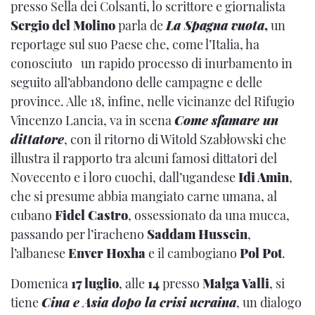
presso Sella dei Colsanti, lo scrittore e giornalista
Sergio del Molino
parla de
La Spagna vuota
,
un
reportage sul suo Paese che, come l’Italia, ha
conosciuto un rapido processo di inurbamento in
seguito all’abbandono delle campagne e delle
province. Alle 18, infine, nelle vicinanze del Rifugio
Vincenzo Lancia, va in scena
Come sfamare un
dittatore
, con il ritorno di Witold Szabłowski che
illustra il rapporto tra alcuni famosi dittatori del
Novecento e i loro cuochi, dall’ugandese
Idi Amin
,
che si presume abbia mangiato carne umana, al
cubano
Fidel Castro
, ossessionato da una mucca,
passando per l’iracheno
Saddam Hussein
,
l’albanese
Enver Hoxha
e il cambogiano
Pol Pot
.
Domenica
17 luglio
, alle
14
presso
Malga Valli
, si
tiene
Cina e Asia dopo la crisi ucraina
, un dialogo