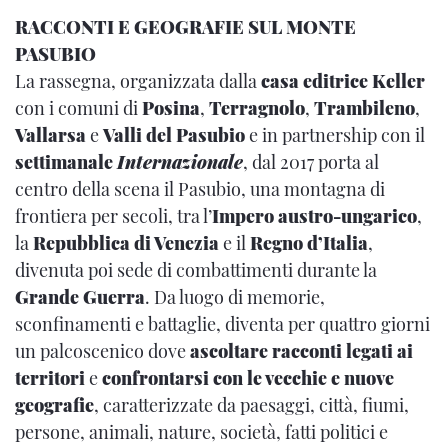
RACCONTI E GEOGRAFIE SUL MONTE
PASUBIO
La rassegna, organizzata dalla
casa editrice Keller
con i comuni di
Posina
,
Terragnolo
,
Trambileno
,
Vallarsa
e
Valli del Pasubio
e in partnership con il
settimanale
Internazionale
, dal 2017 porta al
centro della scena il Pasubio, una montagna di
frontiera per secoli, tra l’
Impero austro-ungarico
,
la
Repubblica di Venezia
e il
Regno d’Italia
,
divenuta poi sede di combattimenti durante la
Grande Guerra
. Da luogo di memorie,
sconfinamenti e battaglie, diventa per quattro giorni
un palcoscenico dove
ascoltare racconti legati ai
territori
e
confrontarsi con le vecchie e nuove
geografie
, caratterizzate da paesaggi, città, fiumi,
persone, animali, nature, società, fatti politici e