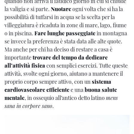
quando non arriva il fatidico giorno in cui si chiude
la valigia e si parte.
Nuotare
ogni volta che si ha la
possibilità di tuffarsi in acqua se la scelta per la
villeggiatura è ricaduta in zone di mare, lago, fiume
o in piscina.
Fare lunghe passeggiate
in montagna
se invece la preferenza è stata data alle alte quote.
Ma anche per chi ha deciso di restare a casa è
importante
trovare del tempo da dedicare
all’attività fisica
con semplici esercizi. Tutte queste
attività, svolte ogni giorno, aiutano a mantenere il
proprio corpo sempre attivo, con un
sistema
cardiovascolare efficiente
e una
buona salute
mentale
, in ossequio all’antico detto latino
mens
sana in corpore sano
.