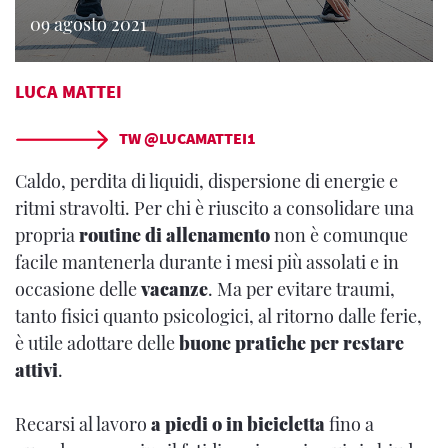
09 agosto 2021
LUCA MATTEI
TW @LUCAMATTEI1
Caldo, perdita di liquidi, dispersione di energie e
ritmi stravolti. Per chi è riuscito a consolidare una
propria
routine di allenamento
non è comunque
facile mantenerla durante i mesi più assolati e in
occasione delle
vacanze
. Ma per evitare traumi,
tanto fisici quanto psicologici, al ritorno dalle ferie,
è utile adottare delle
buone pratiche per restare
attivi
.
Recarsi al lavoro
a piedi o in bicicletta
fino a