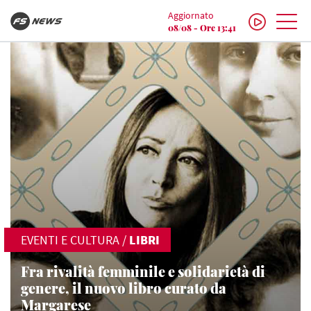
Aggiornato
08/08 - Ore 13:41
EVENTI E CULTURA
/
LIBRI
Fra rivalità femminile e solidarietà di
genere, il nuovo libro curato da
Margarese