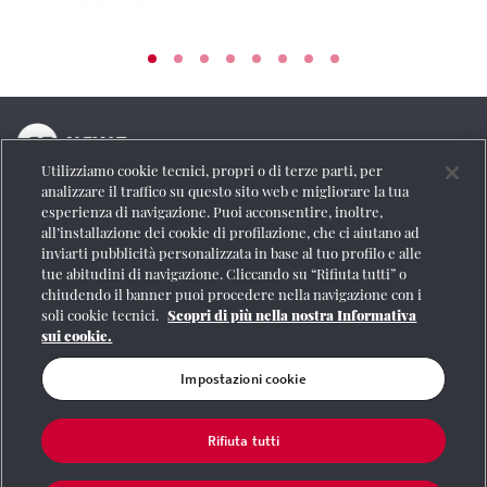
Utilizziamo cookie tecnici, propri o di terze parti, per
La testata online del Gruppo FS Italiane
analizzare il traffico su questo sito web e migliorare la tua
esperienza di navigazione. Puoi acconsentire, inoltre,
Social
all’installazione dei cookie di profilazione, che ci aiutano ad
inviarti pubblicità personalizzata in base al tuo profilo e alle
tue abitudini di navigazione. Cliccando su “Rifiuta tutti” o
chiudendo il banner puoi procedere nella navigazione con i
soli cookie tecnici.
Scopri di più nella nostra Informativa
Se vuoi contattarci o avere altre informazioni
sui cookie.
CONTATTI
Impostazioni cookie
Rifiuta tutti
Registrazione Tribunale di Roma n° 204/2009
|
Aut. SIAE 1312/I/1382-Lic.
Società Consortile Fonografici 577/08
|
© Gruppo FS Italiane 2020
|
Mappa del