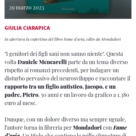
29 marzo 2023
GIULIA CIARAPICA
In apertura la copertina del libro Fame d'aria, edito da Mondadori
"I genitori dei figli sani non sanno niente". Questa
volta
Daniele Mencarelli
parte da un tema diverso
rispetto ai romanzi precedenti, per indagare un
disturbo pervasivo del neurosviluppo e raccontare il
rapporto tra un figlio autistico, Jacopo, e un
padre, Pietro
, 50 anni e un lavoro da grafico a 1.380
euro al mese.
Dunque, con un dolore diverso ma sempre uguale,
l’autore torna in libreria per
Mondadori
con
Fame
d’aria
. Un titolo che contiene le mille sfumature di