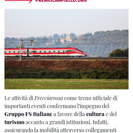
PREMIOCAMPIELLO.ORG
Le attività di
Frecciarossa
come treno ufficiale di
importanti eventi confermano l’impegno del
Gruppo FS Italiane
a favore della
cultura
e del
turismo
accanto a grandi istituzioni. Infatti,
assicurando la mobilità attraverso collegamenti