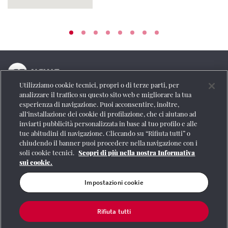
Utilizziamo cookie tecnici, propri o di terze parti, per
La testata online del Gruppo FS Italiane
analizzare il traffico su questo sito web e migliorare la tua
esperienza di navigazione. Puoi acconsentire, inoltre,
Social
all’installazione dei cookie di profilazione, che ci aiutano ad
inviarti pubblicità personalizzata in base al tuo profilo e alle
tue abitudini di navigazione. Cliccando su “Rifiuta tutti” o
chiudendo il banner puoi procedere nella navigazione con i
soli cookie tecnici.
Scopri di più nella nostra Informativa
Se vuoi contattarci o avere altre informazioni
sui cookie.
CONTATTI
Impostazioni cookie
Rifiuta tutti
Registrazione Tribunale di Roma n° 204/2009
|
Aut. SIAE 1312/I/1382-Lic.