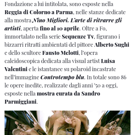
Fondazione a lui intitolata, sono esposte nella
Reggia di Colorno a Parma
, nelle stanze dedicate
alla mostra
Nino Migliori. L’arte di ritrarre gli
artisti
, aperta
fino al 10 aprile
. Oltre a Fo,
immortalato nella serie
Sequenze Tv
, figurano i
bizzarri ritratti ambientati del pittore
Alberto Sughi
e dello scultore
Fausto Melotti
, l’opera
caleidoscopica dedicata alla visual artist
Luisa
Valentini
e le istantanee su polaroid incastrate
nell’immagine
Controtempo blu
. In totale sono 86
le opere inedite, realizzate dagli anni ‘50 a oggi,
esposte nella
mostra curata da Sandro
Parmiggiani
.