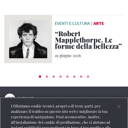
EVENTI E CULTURA
/
ARTE
“Robert
Mapplethorpe. Le
forme della bellezza”
19 giugno 2026
Utilizziamo cookie tecnici, propri o di terze parti, per
La testata online del Gruppo FS Italiane
analizzare il traffico su questo sito web e migliorare la tua
esperienza di navigazione. Puoi acconsentire, inoltre,
Social
all’installazione dei cookie di profilazione, che ci aiutano ad
inviarti pubblicità personalizzata in base al tuo profilo e alle