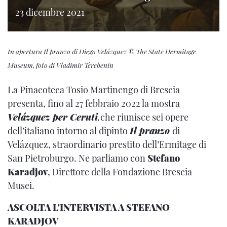
23 dicembre 2021
In apertura Il pranzo di Diego Velázquez © The State Hermitage
Museum, foto di Vladimir Terebenin
La Pinacoteca Tosio Martinengo di Brescia
presenta, fino al 27 febbraio 2022 la mostra
Velázquez per Ceruti
,
che riunisce sei opere
dell’italiano intorno al dipinto
Il pranzo
di
Velázquez, straordinario prestito dell’Ermitage di
San Pietroburgo. Ne parliamo con
Stefano
Karadjov
, Direttore della Fondazione Brescia
Musei.
ASCOLTA L'INTERVISTA A STEFANO
KARADJOV