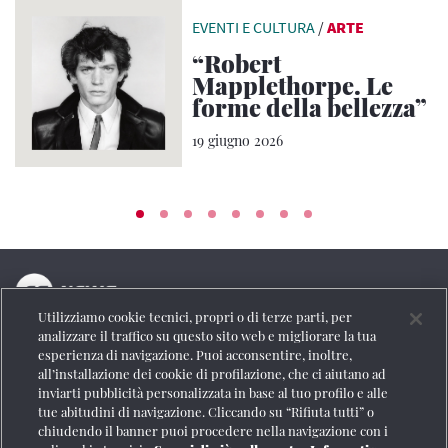
EVENTI E CULTURA
/
ARTE
“Robert
Mapplethorpe. Le
forme della bellezza”
19 giugno 2026
Utilizziamo cookie tecnici, propri o di terze parti, per
La testata online del Gruppo FS Italiane
analizzare il traffico su questo sito web e migliorare la tua
esperienza di navigazione. Puoi acconsentire, inoltre,
Social
all’installazione dei cookie di profilazione, che ci aiutano ad
inviarti pubblicità personalizzata in base al tuo profilo e alle
tue abitudini di navigazione. Cliccando su “Rifiuta tutti” o
chiudendo il banner puoi procedere nella navigazione con i