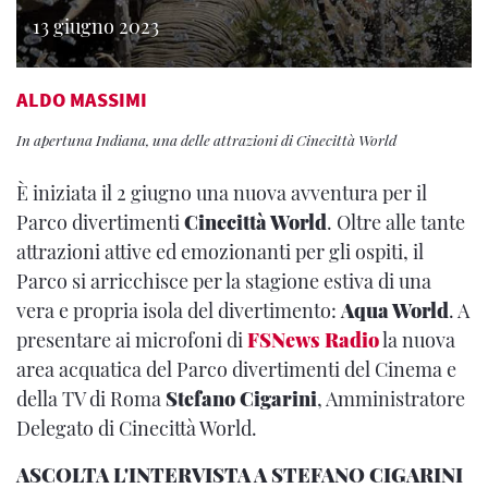
13 giugno 2023
ALDO MASSIMI
In apertuna Indiana, una delle attrazioni di Cinecittà World
È iniziata il 2 giugno una nuova avventura per il
Parco divertimenti
Cinecittà World
. Oltre alle tante
attrazioni attive ed emozionanti per gli ospiti, il
Parco si arricchisce per la stagione estiva di una
vera e propria isola del divertimento:
Aqua World
. A
presentare ai microfoni di
FSNews Radio
la nuova
area acquatica del Parco divertimenti del Cinema e
della TV di Roma
Stefano Cigarini
, Amministratore
Delegato di Cinecittà World.
ASCOLTA L'INTERVISTA A STEFANO CIGARINI