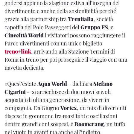
godersi appieno la stagione estiva all’insegna del
divertimento e anche della sostenibilità perché
grazie alla partnership tra
Trenitalia
, società
capofila del Polo Passeggeri del
Gruppo FS
, e
Cinecittà World
i visitatori possono raggiungere il
Parco divertimenti con un unico biglietto
treno+link
, arrivando alla Stazione Termini di
Roma in treno per poi proseguire il viaggio con una
navetta dedicata.
«Quest’estate
Aqua World
– dichiara
Stefano
Cigarini
- si arricchisce di due nuovi scivoli
acquatici di ultima generazione, da vivere in
compagnia. Da Giugno
Vortex
, un mix di divertenti
discese in gommone tra maxi tubi e oscillazioni
dentro grandi coni sospesi, e
Boomerang
, un tuffo
nel vuoto in avanti ma anche all’indietro,