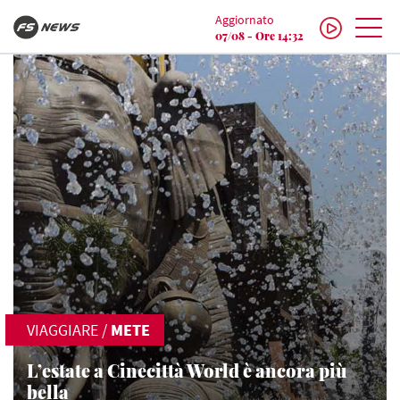
Aggiornato
07/08 - Ore 14:32
VIAGGIARE
/
METE
L’estate a Cinecittà World è ancora più
bella