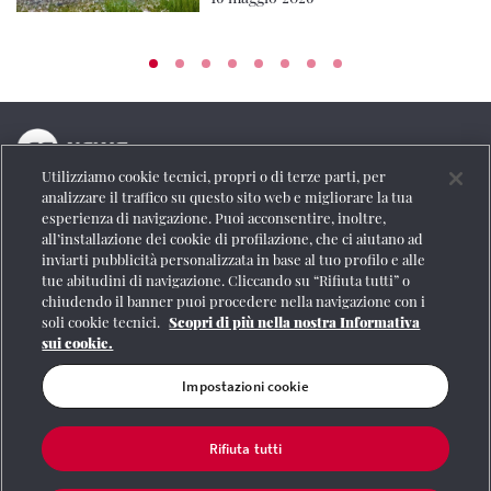
Utilizziamo cookie tecnici, propri o di terze parti, per
La testata online del Gruppo FS Italiane
analizzare il traffico su questo sito web e migliorare la tua
esperienza di navigazione. Puoi acconsentire, inoltre,
Social
all’installazione dei cookie di profilazione, che ci aiutano ad
inviarti pubblicità personalizzata in base al tuo profilo e alle
tue abitudini di navigazione. Cliccando su “Rifiuta tutti” o
chiudendo il banner puoi procedere nella navigazione con i
soli cookie tecnici.
Scopri di più nella nostra Informativa
Se vuoi contattarci o avere altre informazioni
sui cookie.
CONTATTI
Impostazioni cookie
Rifiuta tutti
Registrazione Tribunale di Roma n° 204/2009
|
Aut. SIAE 1312/I/1382-Lic.
Società Consortile Fonografici 577/08
|
© Gruppo FS Italiane 2020
|
Mappa del