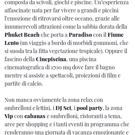
composta da scivoli, giochi e piscine. Un’esperienza
affascinate nata per far vivere a grandi e piccini
l’emozione di ritrovarsi oltre oceano, grazie alle
innumerevoli attrazioni come la sabbia dorata della
Phuket Beach
che porta a
Paradiso
con il
Fiume
Lento
(un viaggio a bordo di morbidi gommoni, che
si snoda tra la fitta vegetazione tropicale). Oppure il
fascino della
Cinepiscina
, una piscina
cinematografica di 1700 mq dove fare il bagno
mentre si assiste a spettacoli, proiezioni di film e
partite di calcio.
Non manca ovviamente la zona relax con
ombrelloni e lettini, i
DJ Set
, i
pool party
, la zona
Vip
con
cabanas
e ombrelloni, ristoranti a tema,
aree per shopping e i tanti eventi in programma che
renderanno una giornata di vacanza emozionante e