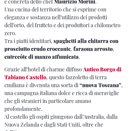
e concreta dello chef
Maurizio Morini
.
Una cucina del territorio che si esprime con
eleganza e sostanza nell’utilizzo dei prodotti
dell’orto, del frutteto e dei produttori a chilometro
zero.
Tra i piatti identitari,
spaghetti alla chitarra con
prosciutto crudo croccante
,
faraona arrosto
,
entrecôte di manzo affumicata
.
Grazie all’hotel di charme diffuso
Antico Borgo di
Tabiano Castello
, questo fazzoletto di terra
emiliana è divenuta una sorta di
“nuova Toscana”
,
una campagna italiana dolce e ricca di meraviglie
che gli stranieri in particolare amano
profondamente.
Al castello gli ospiti giungono dall’Australia, dalla
Nuova Zelanda e dagli Stati Uniti, oltre che