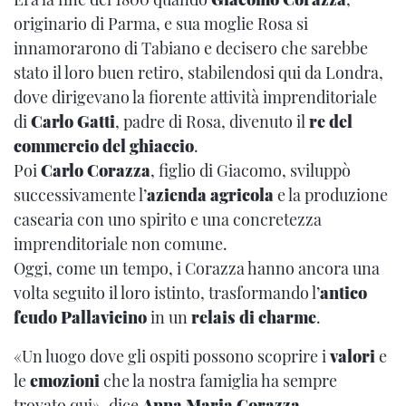
originario di Parma, e sua moglie Rosa si
innamorarono di Tabiano e decisero che sarebbe
stato il loro buen retiro, stabilendosi qui da Londra,
dove dirigevano la fiorente attività imprenditoriale
di
Carlo Gatti
, padre di Rosa, divenuto il
re del
commercio del ghiaccio
.
Poi
Carlo Corazza
, figlio di Giacomo, sviluppò
successivamente l’
azienda agricola
e la produzione
casearia con uno spirito e una concretezza
imprenditoriale non comune.
Oggi, come un tempo, i Corazza hanno ancora una
volta seguito il loro istinto, trasformando l’
antico
feudo Pallavicino
in un
relais di charme
.
«Un luogo dove gli ospiti possono scoprire i
valori
e
le
emozioni
che la nostra famiglia ha sempre
trovato qui», dice
Anna Maria Corazza
.