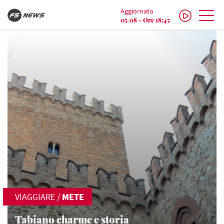
Aggiornato
05/08 - Ore 18:45
VIAGGIARE
/
METE
Tabiano charme e storia