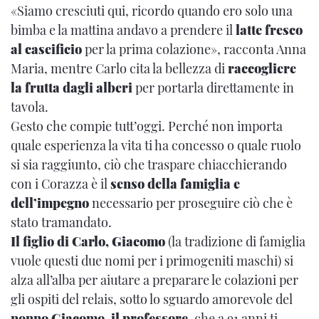
«Siamo cresciuti qui, ricordo quando ero solo una
bimba e la mattina andavo a prendere il
latte fresco
al caseificio
per la prima colazione», racconta Anna
Maria, mentre Carlo cita la bellezza di
raccogliere
la frutta dagli alberi
per portarla direttamente in
tavola.
Gesto che compie tutt’oggi. Perché non importa
quale esperienza la vita ti ha concesso o quale ruolo
si sia raggiunto, ciò che traspare chiacchierando
con i Corazza è il
senso della famiglia e
dell’impegno
necessario per proseguire ciò che è
stato tramandato.
Il figlio di Carlo, Giacomo
(la tradizione di famiglia
vuole questi due nomi per i primogeniti maschi) si
alza all’alba per aiutare a preparare le colazioni per
gli ospiti del relais, sotto lo sguardo amorevole del
nonno Giacomo, il professore
, che a 91 anni ti