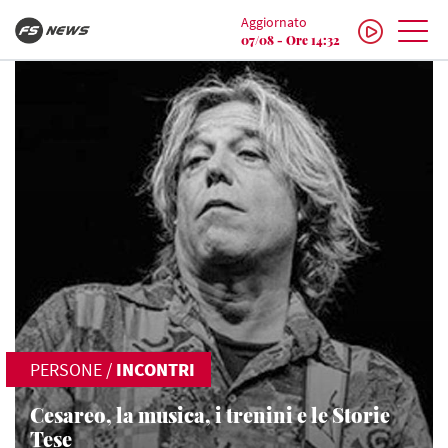
Aggiornato
07/08 - Ore 14:32
PERSONE
/
INCONTRI
Cesareo, la musica, i trenini e le Storie
Tese