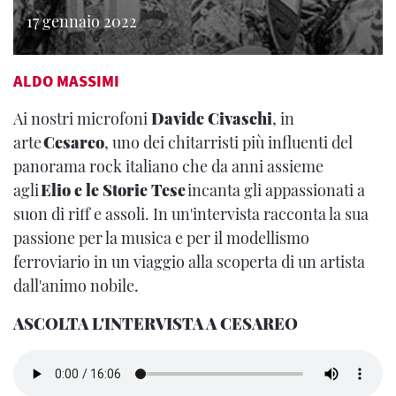
17 gennaio 2022
ALDO MASSIMI
Ai nostri microfoni
Davide Civaschi
, in
arte
Cesareo
, uno dei chitarristi più influenti del
panorama rock italiano che da anni assieme
agli
Elio e le Storie Tese
incanta gli appassionati a
suon di riff e assoli. In un'intervista racconta la sua
passione per la musica e per il modellismo
ferroviario in un viaggio alla scoperta di un artista
dall'animo nobile.
ASCOLTA L'INTERVISTA A CESAREO