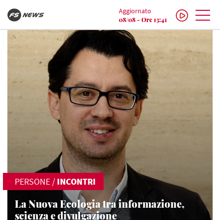
Aggiornato
08/08 - Ore 13:41
PERSONE
/
INCONTRI
La Nuova Ecologia tra informazione,
scienza e divulgazione