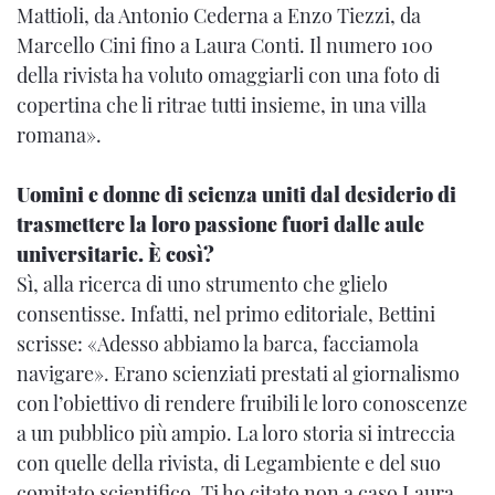
Mattioli, da Antonio Cederna a Enzo Tiezzi, da
Marcello Cini fino a Laura Conti. Il numero 100
della rivista ha voluto omaggiarli con una foto di
copertina che li ritrae tutti insieme, in una villa
romana».
Uomini e donne di scienza uniti dal desiderio di
trasmettere la loro passione fuori dalle aule
universitarie. È così?
Sì, alla ricerca di uno strumento che glielo
consentisse. Infatti, nel primo editoriale, Bettini
scrisse: «Adesso abbiamo la barca, facciamola
navigare». Erano scienziati prestati al giornalismo
con l’obiettivo di rendere fruibili le loro conoscenze
a un pubblico più ampio. La loro storia si intreccia
con quelle della rivista, di Legambiente e del suo
comitato scientifico. Ti ho citato non a caso Laura