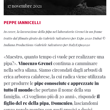
17 novembre 2021
PEPPE IANNICELLI
In cover, la lavorazione della pipa nel laboratorio Grenci in un frame
tratto dal filmato girato da Gabriele Salvatores per Expo 2020 Dubai ©
Indiana Productions/Gabriele Salvatores per ItalyExpo2020
«Maestro, quanto tempo ci vuole per realizzare una
pipa?».
Vincenzo Grenci
continua a camminare
nella selva silana. Siamo circondati dagli arbusti di
erica arborea calabrese, la cui radica viene utilizzata
per produrre le
pipe conosciute e apprezzate in
tutto il mondo
che portano il nome della sua
famiglia. «Ci vogliono più di 20 anni», risponde
il
figlio del re della pipa, Domenico
, lasciandomi
senza parole mentre con gesti precisi e decisi