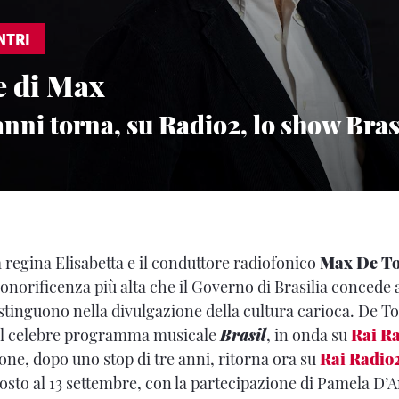
NTRI
le di Max
nni torna, su Radio2, lo show Bras
regina Elisabetta e il conduttore radiofonico
Max De T
’onorificenza più alta che il Governo di Brasilia concede a
istinguono nella divulgazione della cultura carioca. De Tom
del celebre programma musicale
Brasil
, in onda su
Rai Ra
one, dopo uno stop di tre anni, ritorna ora su
Rai Radio
osto al 13 settembre, con la partecipazione di Pamela D’