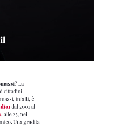
il
omassi
? La
i cittadini
assi, infatti, è
dio1
dal 2001 al
2
, alle 23, nei
Amico. Una gradita