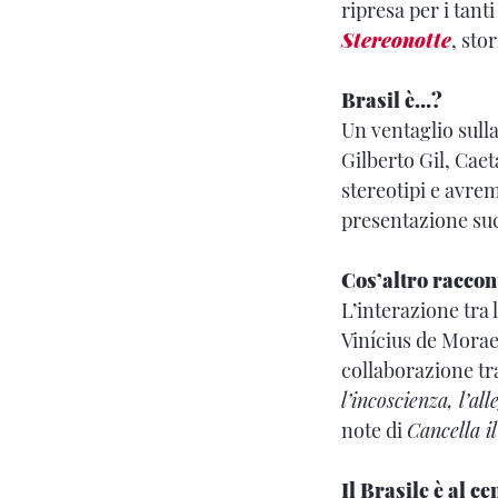
ripresa per i tan
Stereonotte
, sto
Brasil è…?
Un ventaglio sulla
Gilberto Gil, Cae
stereotipi e avre
presentazione succ
Cos’altro raccon
L’interazione tra 
Vinícius de Morae
collaborazione tr
l’incoscienza, l’all
note di
Cancella il
Il Brasile è al c