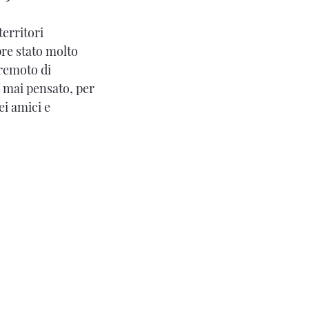
erritori
pre stato molto
rremoto di
i mai pensato, per
ei amici e