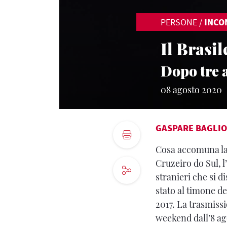
PERSONE
/
INCO
Il Brasi
Dopo tre a
08 agosto 2020
GASPARE BAGLIO
Cosa accomuna la 
Cruzeiro do Sul, l
stranieri che si d
stato al timone 
2017. La trasmissi
weekend dall’8 ag