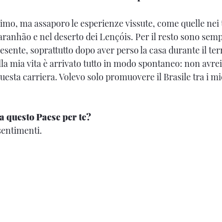
mo, ma assaporo le esperienze vissute, come quelle nei t
aranhão e nel deserto dei Lençóis. Per il resto sono sem
 presente, soprattutto dopo aver perso la casa durante il te
lla mia vita è arrivato tutto in modo spontaneo: non avre
uesta carriera. Volevo solo promuovere il Brasile tra i mi
 questo Paese per te?
sentimenti.