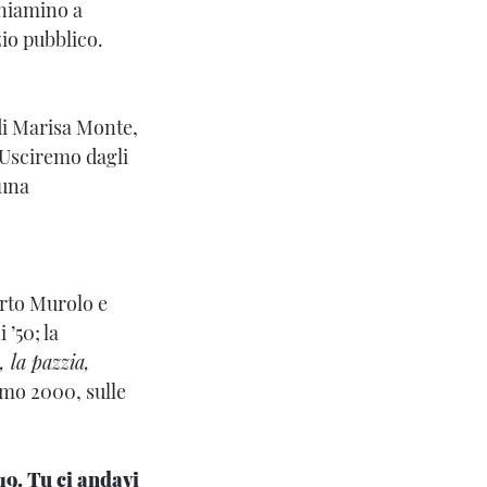
eniamino a
zio pubblico.
 di Marisa Monte,
. Usciremo dagli
 una
berto Murolo e
’50; la
, la pazzia,
emo 2000, sulle
19. Tu ci andavi