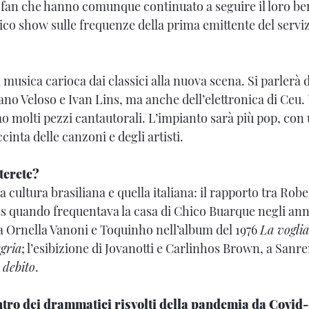
ti fan che hanno comunque continuato a seguire il loro b
rico show sulle frequenze della prima emittente del servi
 musica carioca dai classici alla nuova scena. Si parlerà
tano Veloso e Ivan Lins, ma anche dell’elettronica di Ceu
mo molti pezzi cantautorali. L’impianto sarà più pop, con
inta delle canzoni e degli artisti.
terete?
la cultura brasiliana e quella italiana: il rapporto tra Ro
s quando frequentava la casa di Chico Buarque negli anni 
a Ornella Vanoni e Toquinho nell’album del 1976
La voglia
egria
; l’esibizione di Jovanotti e Carlinhos Brown, a Sanr
 debito
.
entro dei drammatici risvolti della pandemia da Covid-