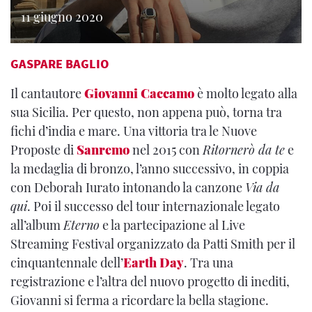
11 giugno 2020
GASPARE BAGLIO
Il cantautore
Giovanni Caccamo
è molto legato alla
sua Sicilia. Per questo, non appena può, torna tra
fichi d’india e mare. Una vittoria tra le Nuove
Proposte di
Sanremo
nel 2015 con
Ritornerò da te
e
la medaglia di bronzo, l’anno successivo, in coppia
con Deborah Iurato intonando la canzone
Via da
qui
. Poi il successo del tour internazionale legato
all’album
Eterno
e la partecipazione al Live
Streaming Festival organizzato da Patti Smith per il
cinquantennale dell’
Earth Day
. Tra una
registrazione e l’altra del nuovo progetto di inediti,
Giovanni si ferma a ricordare la bella stagione.