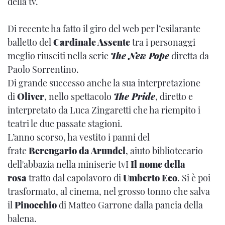
della tv.
Di recente ha fatto il giro del web per l’esilarante
balletto del
Cardinale Assente
tra i personaggi
meglio riusciti nella serie
The New Pope
diretta da
Paolo Sorrentino.
Di grande successo anche la sua interpretazione
di
Oliver
, nello spettacolo
The Pride
, diretto e
interpretato da Luca Zingaretti che ha riempito i
teatri le due passate stagioni.
L’anno scorso, ha vestito i panni del
frate
Berengario da Arundel
, aiuto bibliotecario
dell'abbazia nella miniserie tvI
Il nome della
rosa
tratto dal capolavoro di
Umberto Eco
. Si è poi
trasformato, al cinema, nel grosso tonno che salva
il
Pinocchio
di Matteo Garrone dalla pancia della
balena.