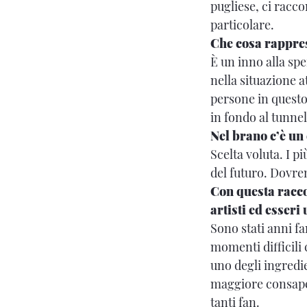
pugliese, ci racc
particolare.
Che cosa rappre
È un inno alla spe
nella situazione a
persone in questo 
in fondo al tunnel
Nel brano c’è un
Scelta voluta. I p
del futuro. Dovr
Con questa raccol
artisti ed esseri
Sono stati anni fa
momenti difficili
uno degli ingredie
maggiore consape
tanti fan.