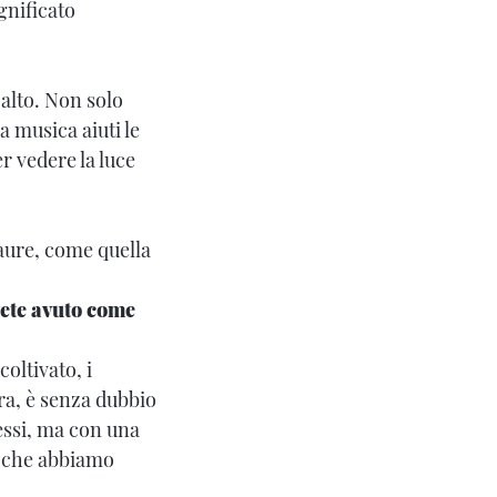
gnificato
 alto. Non solo
a musica aiuti le
r vedere la luce
paure, come quella
vete avuto come
oltivato, i
ra, è senza dubbio
tessi, ma con una
a che abbiamo