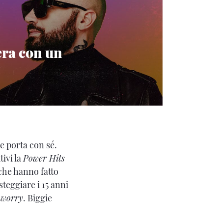
iera con un
ne porta con sé.
ivi la
Power Hits
che hanno fatto
teggiare i 15 anni
 worry
. Biggie