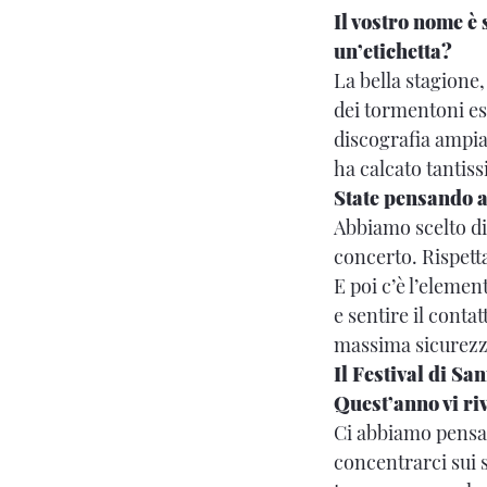
Il vostro nome è
un’etichetta?
La bella stagione
dei tormentoni es
discografia ampia
ha calcato tantiss
State pensando a
Abbiamo scelto di
concerto. Rispett
E poi c’è l’elemen
e sentire il conta
massima sicurezz
Il Festival di Sa
Quest’anno vi r
Ci abbiamo pensat
concentrarci sui s