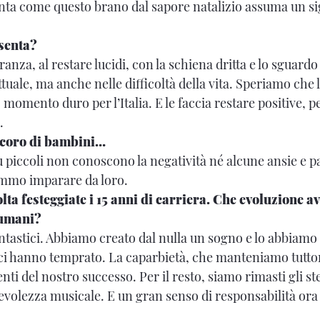
onta come questo brano dal sapore natalizio assuma un si
senta?
ranza, al restare lucidi, con la schiena dritta e lo sguardo
ttuale, ma anche nelle difficoltà della vita. Speriamo che l
momento duro per l’Italia. E le faccia restare positive, pe
.
 coro di bambini…
iù piccoli non conoscono la negatività né alcune ansie e 
emmo imparare da loro.
ta festeggiate i 15 anni di carriera. Che evoluzione a
 umani?
ntastici. Abbiamo creato dal nulla un sogno e lo abbiamo c
 ci hanno temprato. La caparbietà, che manteniamo tutto
nti del nostro successo. Per il resto, siamo rimasti gli s
volezza musicale. E un gran senso di responsabilità or