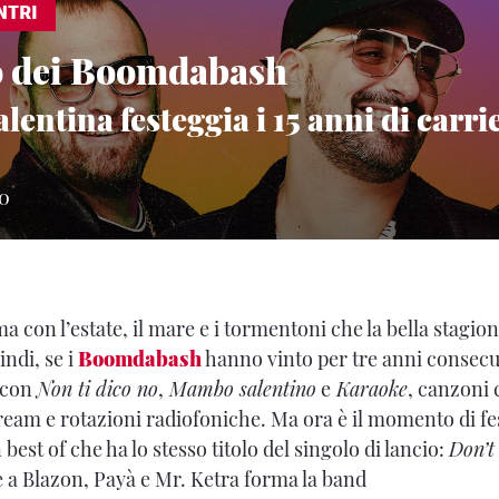
NTRI
o dei Boomdabash
lentina festeggia i 15 anni di carr
20
ma con l’estate, il mare e i tormentoni che la bella stagio
ndi, se i
Boomdabash
hanno vinto per tre anni consecut
5 con
Non ti dico no
,
Mambo salentino
e
Karaoke
, canzoni 
tream e rotazioni radiofoniche. Ma ora è il momento di fes
 best of che ha lo stesso titolo del singolo di lancio:
Don’t
 a Blazon, Payà e Mr. Ketra forma la band