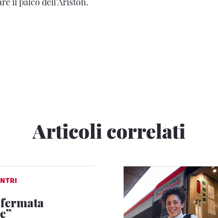
e il palco dell’Ariston.
Articoli correlati
NTRI
 fermata
e”