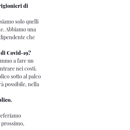
igionieri di
siamo solo quelli
nte. Abbiamo una
ndipendente che
 di Covid-19?
remmo a fare un
trare nei costi.
lico sotto al palco
à possibile, nella
lico.
referiamo
o prossimo,