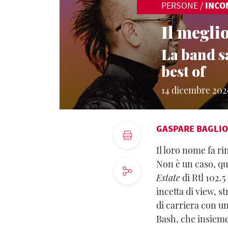
PERSONE
/
INCO
Il megli
La band sa
best of
14 dicembre 20
GASPARE BAGLIO
Il loro nome fa ri
Non è un caso, qui
Estate
di Rtl 102.
incetta di view, s
di carriera con un
Bash, che insieme