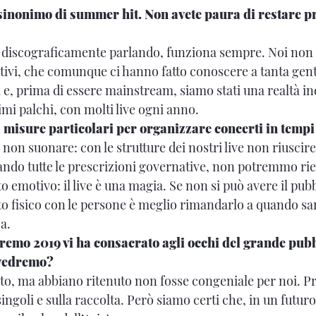
 sinonimo di summer hit. Non avete paura di restare pr
, discograficamente parlando, funziona sempre. Noi non 
tivi, che comunque ci hanno fatto conoscere a tanta ge
 e, prima di essere mainstream, siamo stati una realtà i
imi palchi, con molti live ogni anno.
 misure particolari per organizzare concerti in tempi
 non suonare: con le strutture dei nostri live non riusci
ando tutte le prescrizioni governative, non potremmo rien
to emotivo: il live è una magia. Se non si può avere il pubb
tto fisico con le persone è meglio rimandarlo a quando sar
a.
nremo 2019 vi ha consacrato agli occhi del grande pubb
ivedremo?
o, ma abbiano ritenuto non fosse congeniale per noi. P
ingoli e sulla raccolta. Però siamo certi che, in un futur