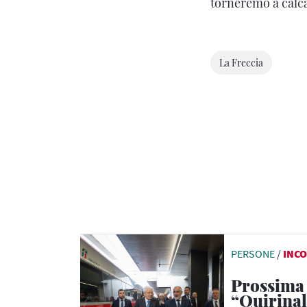
torneremo a calcar
La Freccia
PERSONE
/
INCO
Prossima
“Quirinal