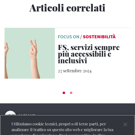
Articoli correlati
FOCUS ON
/
SOSTENIBILITÀ
FS, servizi sempre
più accessibili e
inclusivi
23 settembre 2024
Utilizziamo cookie tecnici, propri o di terze parti, per
La testata online del Gruppo FS Italiane
analizzare il traffico su questo sito web e migliorare la tua