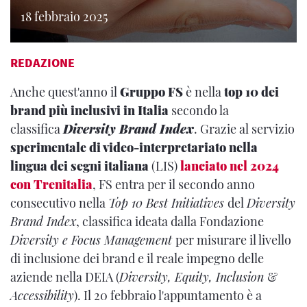
18 febbraio 2025
REDAZIONE
Anche quest'anno il
Gruppo FS
è nella
top 10
dei
brand più inclusivi in Italia
secondo la
classifica
Diversity Brand Index
. Grazie al servizio
sperimentale di video-interpretariato nella
lingua dei segni italiana
(LIS)
lanciato nel 2024
con Trenitalia
, FS entra per il secondo anno
consecutivo nella
Top 10 Best Initiatives
del
Diversity
Brand Index
, classifica ideata dalla Fondazione
Diversity e Focus Management
per misurare il livello
di inclusione dei brand e il reale impegno delle
aziende nella DEIA (
Diversity, Equity, Inclusion
&
Accessibility
). Il 20 febbraio l'appuntamento è a