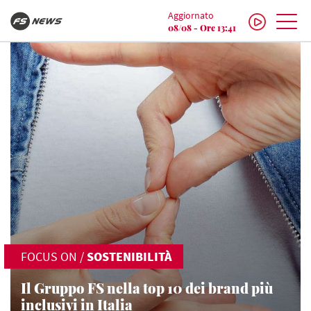
Aggiornato
08/08 - Ore 13:41
FOCUS ON
/
SOSTENIBILITÀ
Il Gruppo FS nella top 10 dei brand più
inclusivi in Italia