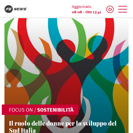
Aggiornato
08/08 - Ore 13:41
FOCUS ON
/
SOSTENIBILITÀ
Il ruolo delle donne per lo sviluppo del
Sud Italia