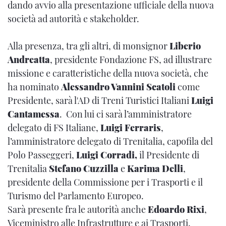
dando avvio alla presentazione ufficiale della nuova
società ad autorità e stakeholder.
Alla presenza, tra gli altri, di monsignor
Liberio
Andreatta
, presidente Fondazione FS, ad illustrare
missione e caratteristiche della nuova società, che
ha nominato
Alessandro Vannini Scatoli
come
Presidente, sarà l'AD di Treni Turistici Italiani
Luigi
Cantamessa
. Con lui ci sarà l’amministratore
delegato di FS Italiane,
Luigi Ferraris
,
l’amministratore delegato di Trenitalia, capofila del
Polo Passeggeri,
Luigi Corradi,
il Presidente di
Trenitalia
Stefano Cuzzilla
e
Karima Delli
,
presidente della Commissione per i Trasporti e il
Turismo del Parlamento Europeo.
Sarà presente fra le autorità anche
Edoardo Rixi
,
Viceministro alle Infrastrutture e ai Trasporti.