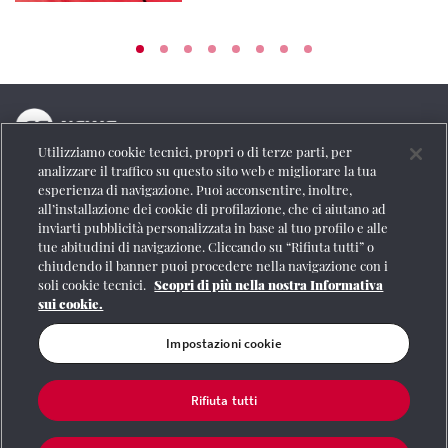
Utilizziamo cookie tecnici, propri o di terze parti, per
La testata online del Gruppo FS Italiane
analizzare il traffico su questo sito web e migliorare la tua
esperienza di navigazione. Puoi acconsentire, inoltre,
Social
all’installazione dei cookie di profilazione, che ci aiutano ad
inviarti pubblicità personalizzata in base al tuo profilo e alle
tue abitudini di navigazione. Cliccando su “Rifiuta tutti” o
chiudendo il banner puoi procedere nella navigazione con i
soli cookie tecnici.
Scopri di più nella nostra Informativa
Se vuoi contattarci o avere altre informazioni
sui cookie.
CONTATTI
Impostazioni cookie
Rifiuta tutti
Registrazione Tribunale di Roma n° 204/2009
|
Aut. SIAE 1312/I/1382-Lic.
Società Consortile Fonografici 577/08
|
© Gruppo FS Italiane 2020
|
Mappa del