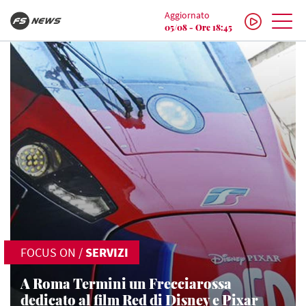
Aggiornato
05/08 - Ore 18:45
FOCUS ON
/
SERVIZI
A Roma Termini un Frecciarossa
dedicato al film Red di Disney e Pixar