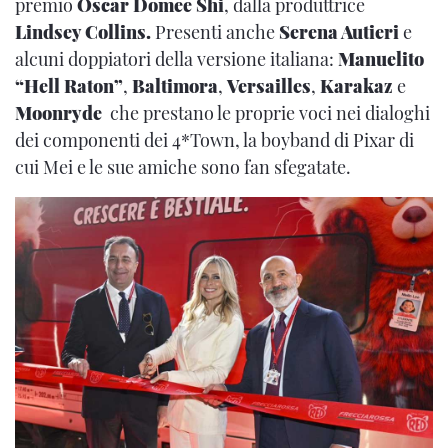
premio
Oscar Domee Shi
, dalla produttrice
Lindsey Collins.
Presenti anche
Serena Autieri
e
alcuni doppiatori della versione italiana:
Manuelito
“Hell Raton”
,
Baltimora
,
Versailles
,
Karakaz
e
Moonryde
che prestano le proprie voci nei dialoghi
dei componenti dei 4*Town, la boyband di Pixar di
cui Mei e le sue amiche sono fan sfegatate.