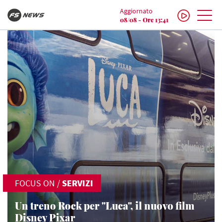
Aggiornato
08/08 - Ore 13:41
FOCUS ON
/
SERVIZI
Un treno Rock per "Luca", il nuovo film
Disney Pixar