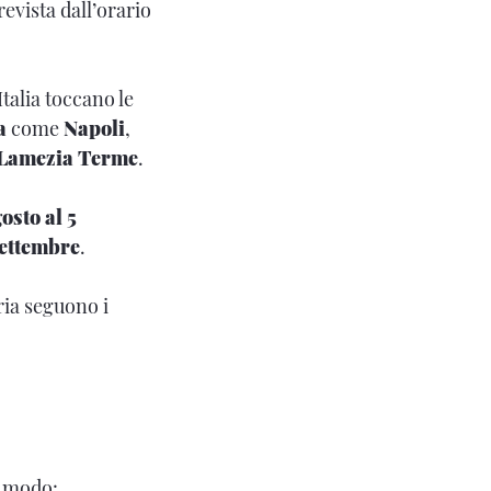
evista dall’orario
talia toccano le
a
come
Napoli
,
Lamezia Terme
.
osto al 5
settembre
.
ria seguono i
o modo: