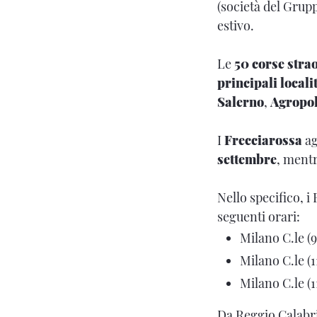
(società del Grupp
estivo.
Le
50 corse stra
principali locali
Salerno
,
Agropol
I
Frecciarossa
ag
settembre
, mentr
Nello specifico, i
seguenti orari:
Milano C.le (9
Milano C.le (1
Milano C.le (1
Da Reggio Calabria