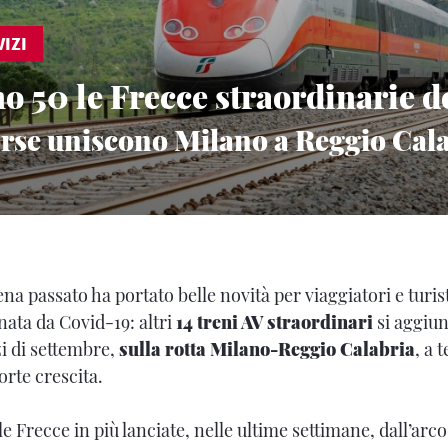
IZI
o 50 le Frecce straordinarie de
corse uniscono Milano a Reggio Cal
na passato ha portato belle novità per viaggiatori e turist
nata da Covid-19: altri
14 treni AV straordinari
si aggiun
izi di settembre,
sulla rotta Milano-Reggio Calabria
, a 
rte crescita.
le Frecce in più lanciate, nelle ultime settimane, dall’arco