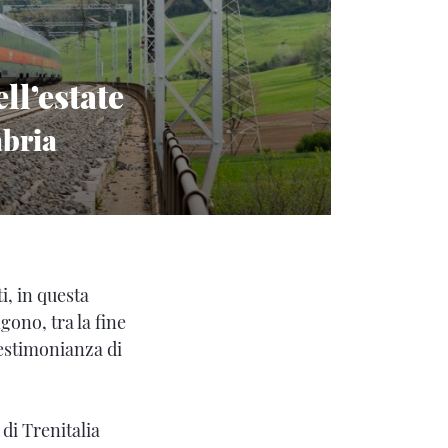
ll’estate
abria
i, in questa
gono, tra la fine
testimonianza di
 di Trenitalia