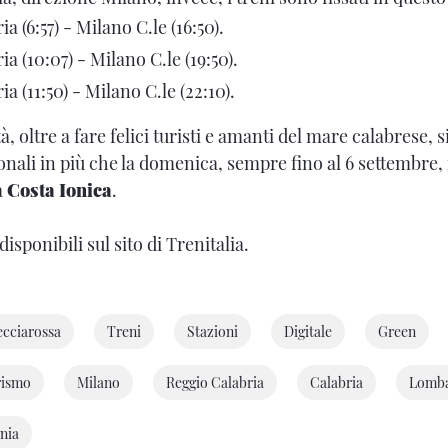
a (6:57) - Milano C.le (16:50).
a (10:07) - Milano C.le (19:50).
a (11:50) - Milano C.le (22:10).
à, oltre a fare felici turisti e amanti del mare calabrese, 
ionali in più che la domenica, sempre fino al 6 settembre
a
Costa Ionica
.
disponibili sul sito di Trenitalia.
ecciarossa
Treni
Stazioni
Digitale
Green
rismo
Milano
Reggio Calabria
Calabria
Lomba
nia