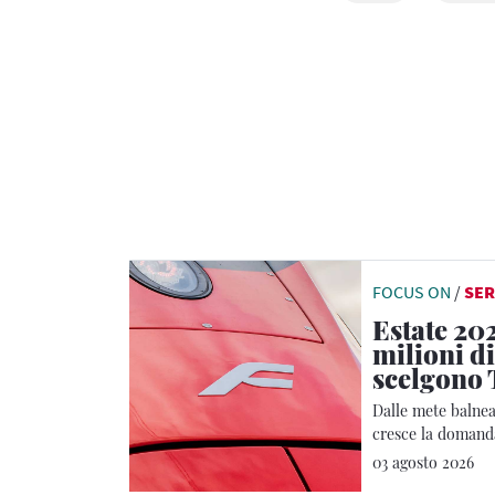
FOCUS ON
/
SER
Estate 202
milioni di
scelgono 
Dalle mete balnear
cresce la domanda
Regionale
03 agosto 2026