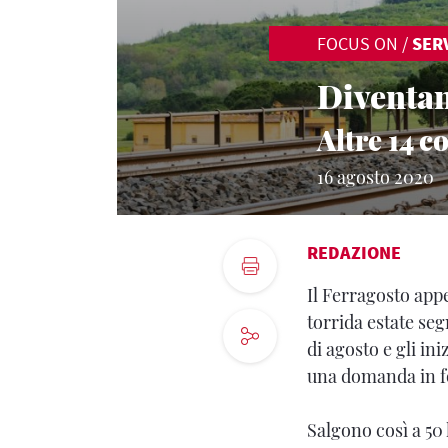
FOCUS ON
/
SERV
Diventan
Altre 14 
16 agosto 2020
REDAZIONE
Il Ferragosto appe
torrida estate seg
di agosto e gli in
una domanda in fo
Salgono così a 50 