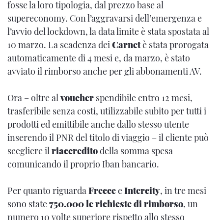
fosse la loro tipologia, dal prezzo base al
supereconomy. Con l’aggravarsi dell’emergenza e
l’avvio del lockdown, la data limite è stata spostata al
10 marzo. La scadenza dei
Carnet
è stata prorogata
automaticamente di 4 mesi e, da marzo, è stato
avviato il rimborso anche per gli abbonamenti AV.
Ora – oltre al
voucher
spendibile entro 12 mesi,
trasferibile senza costi, utilizzabile subito per tutti i
prodotti ed emittibile anche dallo stesso utente
inserendo il PNR del titolo di viaggio – il cliente può
scegliere il
riaccredito
della somma spesa
comunicando il proprio Iban bancario.
Per quanto riguarda
Frecce
e
Intercity
, in tre mesi
sono state
750.000 le richieste di rimborso
, un
numero 10 volte superiore rispetto allo stesso