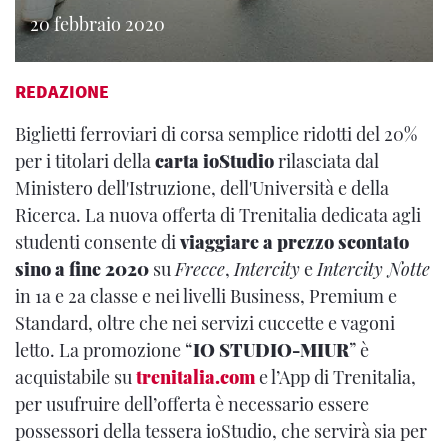
20 febbraio 2020
REDAZIONE
Biglietti ferroviari di corsa semplice ridotti del 20%
per i titolari della
carta ioStudio
rilasciata dal
Ministero dell'Istruzione, dell'Università e della
Ricerca. La nuova offerta di Trenitalia dedicata agli
studenti consente di
viaggiare a prezzo scontato
sino a fine 2020
su
Frecce
,
Intercity
e
Intercity Notte
in 1a e 2a classe e nei livelli Business, Premium e
Standard, oltre che nei servizi cuccette e vagoni
letto. La promozione “
IO STUDIO-MIUR
” è
acquistabile su
trenitalia.com
e l’App di Trenitalia,
per usufruire dell’offerta è necessario essere
possessori della tessera ioStudio, che servirà sia per