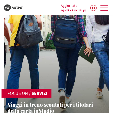
Aggiornato
05/08 - Ore 18:45
FOCUS ON
/
SERVIZI
Viaggi in treno scontati per i titolari
della carta ioStudio