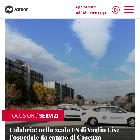
Aggiornato
08/08 - Ore 13:41
FOCUS ON
/
SERVIZI
Calabria: nello scalo FS di Vaglio Lise
l’ospedale da campo di Cosenza