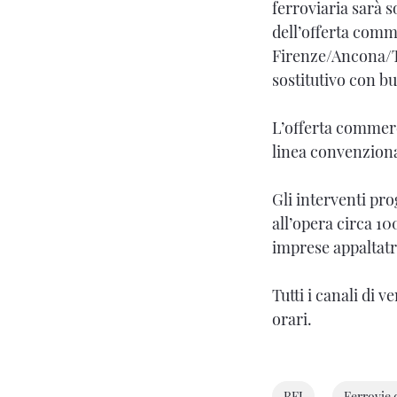
ferroviaria sarà s
dell’offerta comm
Firenze/Ancona/Te
sostitutivo con b
L’offerta commerci
linea convenziona
Gli interventi pr
all’opera circa 10
imprese appaltatr
Tutti i canali di 
orari.
RFI
Ferrovie d