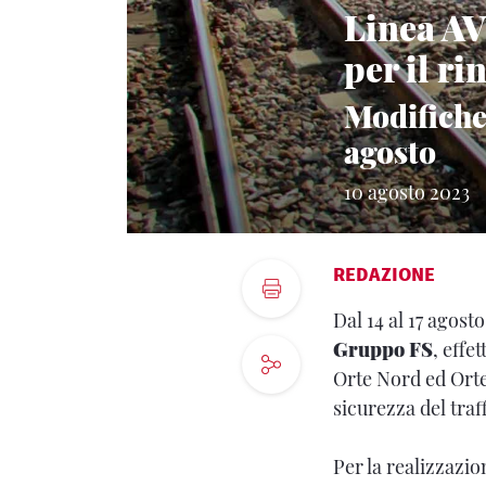
Linea AV 
per il ri
Modifiche 
agosto
10 agosto 2023
REDAZIONE
Dal 14 al 17 agost
Gruppo FS
, effe
Orte Nord ed Orte 
sicurezza del traf
Per la realizzazion