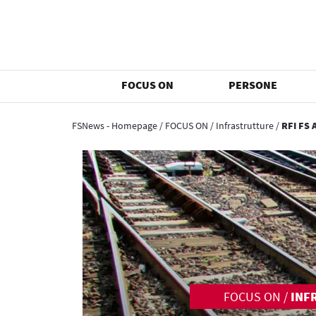
FOCUS ON
PERSONE
FSNews - Homepage
/
FOCUS ON
/
Infrastrutture
/
RFI FS 
FOCUS ON
/
INF