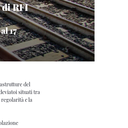
 di RFI
al 17
rastrutture del
eviatoi situati tra
regolarità e la
colazione