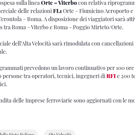
ospesa sulla linea
Orte – Viterbo
con relativa riprogra
erciale delle relazioni
FL1
Orte – Fiumicino Aeroporto e
rontola – Roma. A disposizione dei viaggiatori sarà atti
us tra Roma – Viterbo e Roma - Poggio Mirteto/Orte.
ale dell’Alta Velocità sarà rimodulata con cancellazioni 
le.
ogrammati prevedono un lavoro continuativo per 100 ore
0 persone tra operatori, tecnici, ingegneri di
RFI
e 200 te
ici.
vendita delle Imprese ferroviarie sono aggiornati con le m
ello Stato Italiane
Alta Velocità