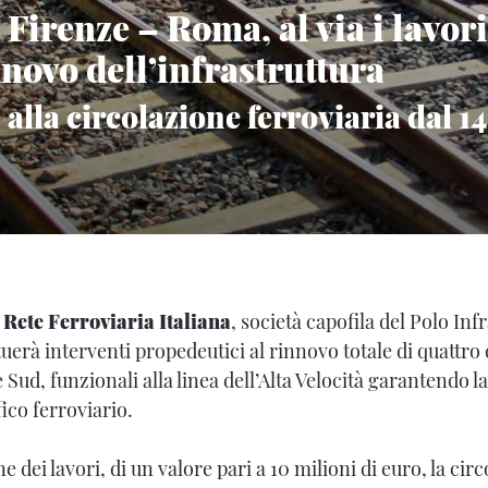
Firenze – Roma, al via i lavori
nnovo dell’infrastruttura
alla circolazione ferroviaria dal 14 
o
Rete Ferroviaria Italiana
, società capofila del Polo Inf
ttuerà interventi propedeutici al rinnovo totale di quattro d
Sud, funzionali alla linea dell’Alta Velocità garantendo la 
fico ferroviario.
e dei lavori, di un valore pari a 10 milioni di euro, la cir