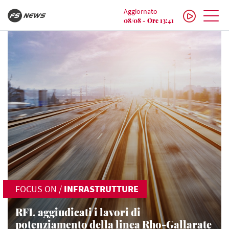
Aggiornato
08/08 - Ore 13:41
FOCUS ON
/
INFRASTRUTTURE
RFI, aggiudicati i lavori di
potenziamento della linea Rho-Gallarate