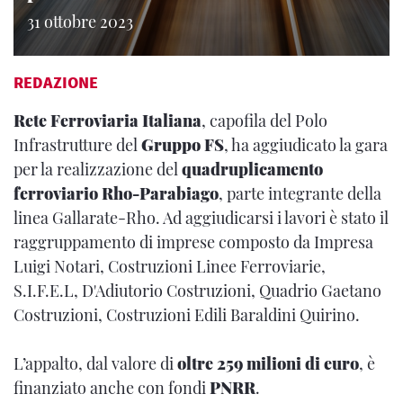
31 ottobre 2023
REDAZIONE
Rete Ferroviaria Italiana
, capofila del Polo
Infrastrutture del
Gruppo FS
, ha aggiudicato la gara
per la realizzazione del
quadruplicamento
ferroviario Rho-Parabiago
, parte integrante della
linea Gallarate-Rho. Ad aggiudicarsi i lavori è stato il
raggruppamento di imprese composto da Impresa
Luigi Notari, Costruzioni Linee Ferroviarie,
S.I.F.E.L, D'Adiutorio Costruzioni, Quadrio Gaetano
Costruzioni, Costruzioni Edili Baraldini Quirino.
L’appalto, dal valore di
oltre 259 milioni di euro
, è
finanziato anche con fondi
PNRR
.